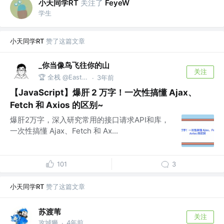
小天同学RT
关注了
FeyeW
学生
小天同学RT
赞了这篇文章
_你当像鸟飞往你的山
关注
🏆 全栈 @East White
3年前
·
【JavaScript】爆肝 2 万字！一次性搞懂 Ajax、
Fetch 和 Axios 的区别~
爆肝2万字，深入研究常用的接口请求API和库，
一次性搞懂 Ajax、Fetch 和 Ax...
101
3
小天同学RT
赞了这篇文章
苏渡苇
关注
攻城狮
4年前
·