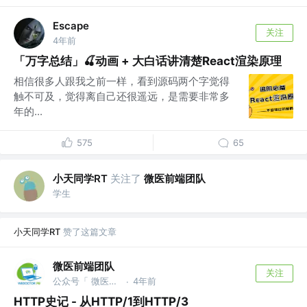
Escape
关注
4年前
「万字总结」🍒动画 + 大白话讲清楚React渲染原理
相信很多人跟我之前一样，看到源码两个字觉得
触不可及，觉得离自己还很遥远，是需要非常多
年的...
575
65
小天同学RT
关注了
微医前端团队
学生
小天同学RT
赞了这篇文章
微医前端团队
关注
公众号「 微医大前端技术 」
4年前
·
HTTP史记 - 从HTTP/1到HTTP/3