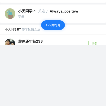
小天同学RT
关注了
Always_positive
学生
APP内打开
小天同学RT
赞了这篇文章
趁你还年轻233
关注
前端
5年前
·
一份工作4年前端的Git备忘指南
刚毕业的时候用过极短时间的SVN，后面就一直
在用Git来做代码的版本控制了，前前后后差不...
570
24
小天同学RT
赞了这篇文章
我是哪吒