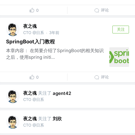
评论
0
夜之魂
关注
CTO @日系
3年前
·
SpringBoot入门教程
本章内容： 在简要介绍了SpringBoot的相关知识
之后，使用spring initi...
评论
0
夜之魂
关注了
agent42
CTO @日系
夜之魂
关注了
刘欣
CTO @日系