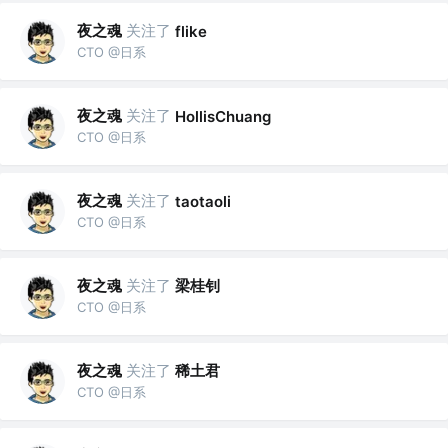
夜之魂
关注了
flike
CTO @日系
夜之魂
关注了
HollisChuang
CTO @日系
夜之魂
关注了
taotaoli
CTO @日系
夜之魂
关注了
梁桂钊
CTO @日系
夜之魂
关注了
稀土君
CTO @日系