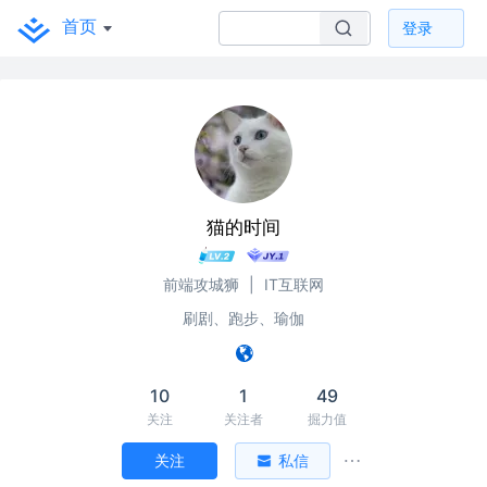
首页
登录
猫的时间
前端攻城狮
|
IT互联网
刷剧、跑步、瑜伽
10
1
49
关注
关注者
掘力值
关注
私信