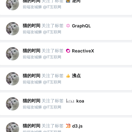
猫的时间
关注了标签
逆向
前端攻城狮 @IT互联网
猫的时间
关注了标签
GraphQL
前端攻城狮 @IT互联网
猫的时间
关注了标签
ReactiveX
前端攻城狮 @IT互联网
猫的时间
关注了标签
沸点
前端攻城狮 @IT互联网
猫的时间
关注了标签
koa
前端攻城狮 @IT互联网
猫的时间
关注了标签
d3.js
前端攻城狮 @IT互联网