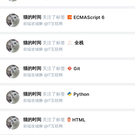
猫的时间
关注了标签
ECMAScript 6
前端攻城狮 @IT互联网
猫的时间
关注了标签
全栈
前端攻城狮 @IT互联网
猫的时间
关注了标签
Git
前端攻城狮 @IT互联网
猫的时间
关注了标签
Python
前端攻城狮 @IT互联网
猫的时间
关注了标签
HTML
前端攻城狮 @IT互联网