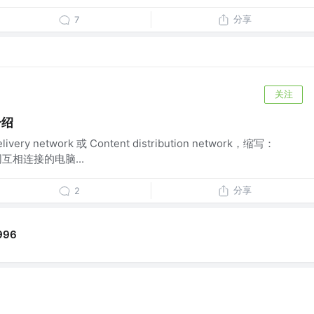
分享
7
关注
介绍
ery network 或 Content distribution network，缩写：
互相连接的电脑...
分享
2
996