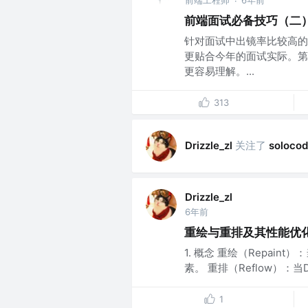
前端工程师
6年前
·
前端面试必备技巧（二
针对面试中出镜率比较高的
更贴合今年的面试实际。第
更容易理解。...
313
关注了
Drizzle_zl
solocod
Drizzle_zl
6年前
重绘与重排及其性能优
1. 概念 重绘（Repai
素。 重排（Reflow）：
1