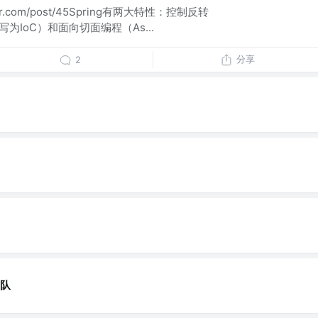
der.com/post/45Spring有两大特性：控制反转
l，缩写为IoC）和面向切面编程（As...
分享
2
队