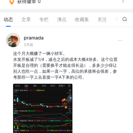
获得徽章 0
动态
文章
专栏
沸点
收藏集
关注
赞
27
pramada
3月前
这个月大概赚了一辆小轿车。
水发开板减了1/4，减仓之后的成本大概4块多。这个位置
开板是合理的（需要换手才能走得长远），多多少少得让
别人也吃一点，如果一直一字，高位的承接将会很差，参
考那些一字上去直接一字A下来的公司。