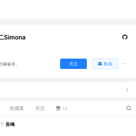
Simona
关注
私信
吃嘛嘛香。
收藏集
关注
赞
14
了
吾鳴