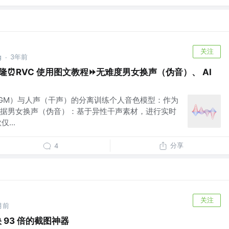
关注
g
3年前
·
音色克隆⏰RVC 使用图文教程⏩无难度男女换声（伪音）、 AI
GM）与人声（干声）的分离训练个人音色模型：作为
据男女换声（伪音）：基于异性干声素材，进行实时
...
分享
4
关注
月前
！快 93 倍的截图神器