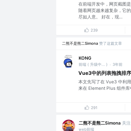
在前端开发中，网页截图是个
随着网页越来越复杂，它的
尽如人意。 好在，现...
239
二熊不是熊二Simona
赞了这篇文章
KONG
前端 ( 升级中... )
3年前
·
Vue3中的列表拖拽排
本文先写了在 Vue3 中利
来在 Element Plus 组件库中结
291
二熊不是熊二Simona
关注
web前端