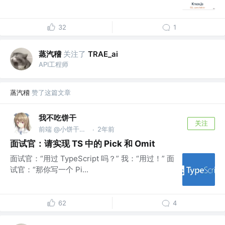
32
1
蒸汽稽
关注了
TRAE_ai
API工程师
蒸汽稽
赞了这篇文章
我不吃饼干
关注
前端 @小饼干无限公司
2年前
·
面试官：请实现 TS 中的 Pick 和 Omit
面试官：“用过 TypeScript 吗？” 我：“用过！” 面
试官：“那你写一个 Pi...
62
4