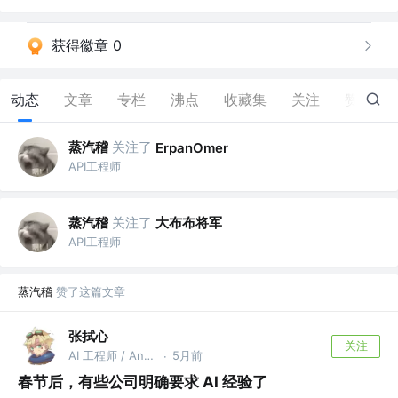
获得徽章 0
动态
文章
专栏
沸点
收藏集
关注
赞
84
蒸汽稽
关注了
ErpanOmer
API工程师
蒸汽稽
关注了
大布布将军
API工程师
蒸汽稽
赞了这篇文章
张拭心
关注
AI 工程师 / Android GDE / 出版书作者 @上海
5月前
·
春节后，有些公司明确要求 AI 经验了