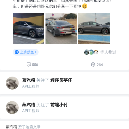
年前提了辆自己喜欢的车，虽然是辆十万级的紧凑型国产
车，但是还是想跟兄弟们分享一下喜悦
等人赞过
上班摸鱼
559
264
蒸汽稽
关注了
程序员芋仔
API工程师
蒸汽稽
关注了
前端小付
API工程师
蒸汽稽
赞了这篇文章