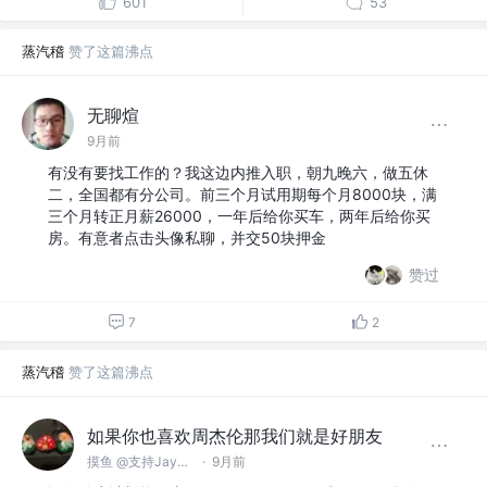
601
53
蒸汽稽
赞了这篇沸点
无聊煊
9月前
有没有要找工作的？我这边内推入职，朝九晚六，做五休
二，全国都有分公司。前三个月试用期每个月8000块，满
三个月转正月薪26000，一年后给你买车，两年后给你买
房。有意者点击头像私聊，并交50块押金
赞过
7
2
蒸汽稽
赞了这篇沸点
如果你也喜欢周杰伦那我们就是好朋友
摸鱼 @支持Jay、Vae点歌
·
9月前