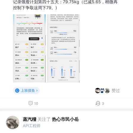
记录饿瘦计划第四十五天：79.75kg（已减5.65，稍微再
控制下争取这周下79。)
赞过
上班摸鱼
10
3
蒸汽稽
关注了
热心市民小岳
API工程师