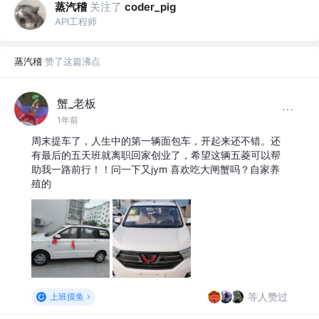
蒸汽稽
关注了
coder_pig
API工程师
蒸汽稽
赞了这篇沸点
蟹_老板
1年前
周末提车了，人生中的第一辆面包车，开起来还不错。还
有最后的五天班就离职回家创业了，希望这辆五菱可以帮
助我一路前行！！问一下又jym 喜欢吃大闸蟹吗？自家养
殖的
等人赞过
上班摸鱼