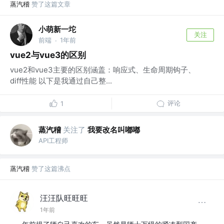
蒸汽稽
赞了这篇文章
小萌新一坨
关注
前端
1年前
·
vue2与vue3的区别
vue2和vue3主要的区别涵盖：响应式、生命周期钩子、
diff性能 以下是我通过自己整...
评论
1
蒸汽稽
关注了
我要改名叫嘟嘟
API工程师
蒸汽稽
赞了这篇沸点
汪汪队旺旺旺
1年前