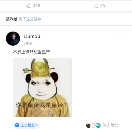
406
33
蒸汽稽
赞了这篇沸点
Liumoui
2年前
不想上班只想当皇帝
等人赞过
上班摸鱼