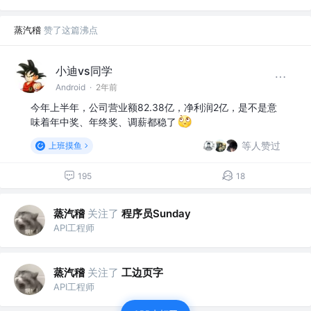
蒸汽稽
赞了这篇沸点
小迪vs同学
Android
·
2年前
今年上半年，公司营业额82.38亿，净利润2亿，是不是意
味着年中奖、年终奖、调薪都稳了
等人赞过
上班摸鱼
195
18
蒸汽稽
关注了
程序员Sunday
API工程师
蒸汽稽
关注了
工边页字
API工程师