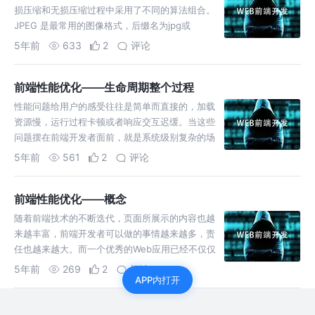
损压缩和无损压缩过程中采用了不同的算法组合。
JPEG 是最常用的图像格式，后缀名为jpg或
jpeg。 是一种有损压缩算法的格式。通过去除相
5年前
633
2
评论
关冗余图像和色
前端性能优化——生命周期整个过程
性能问题给用户的感受往往是简单而直接的，加载
资源慢，运行过程卡顿或者响应交互迟缓。当这些
问题摆在前端开发者面前，就是系统级别复杂的场
景。
5年前
561
2
评论
前端性能优化——概念
随着前端技术的不断迭代，页面所展示的内容也越
来越丰富，前端开发者可以做的事情越来越多，责
任也越来越大。而一个优秀的Web应用已经不仅仅
停留在给用户提供满足需求的功能，同时也要能解
5年前
269
2
评论
APP内打开
决随之而来的性能挑战。