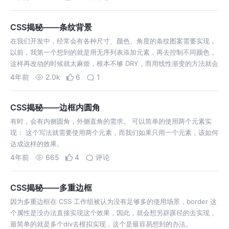
CSS揭秘——条纹背景
在我们开发中，经常会有各种尺寸、颜色、角度的条纹图案需要实现，
以前，我第一个想到的就是用无序列表添加元素，再去控制不同颜色，
这样再改动的时候就太麻烦，根本不够 DRY，而用线性渐变的方法就会
简单很多
4年前
2.0k
6
1
CSS揭秘——边框内圆角
有时，会有内侧圆角，外侧直角的需求。 可以简单的使用两个元素实
现： 这个写法就需要使用两个元素，而我们如果只用一个元素，该如何
达成这样的效果。
4年前
665
4
评论
CSS揭秘——多重边框
因为多重边框在 CSS 工作组被认为没有足够多的使用场景，border 这
个属性是没办法直接实现这个效果，因此，就会想另辟蹊径的去实现，
最简单的就是多个div去模拟实现，这个是最容易想到的办法。