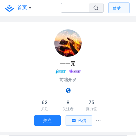
首页
登录
一一元
前端开发
62
8
75
关注
关注者
掘力值
关注
私信