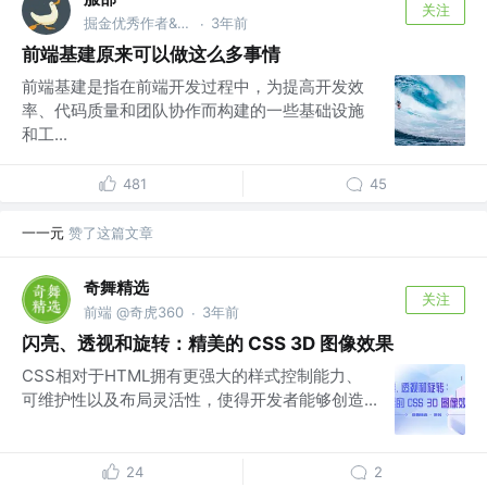
关注
掘金优秀作者&人气作者 @XIAOMAN
3年前
·
前端基建原来可以做这么多事情
前端基建是指在前端开发过程中，为提高开发效
率、代码质量和团队协作而构建的一些基础设施
和工...
481
45
一一元
赞了这篇文章
奇舞精选
关注
前端 @奇虎360
3年前
·
闪亮、透视和旋转：精美的 CSS 3D 图像效果
CSS相对于HTML拥有更强大的样式控制能力、
可维护性以及布局灵活性，使得开发者能够创造...
24
2