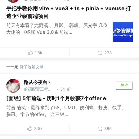
手把手教你用 vite + vue3 + ts + pinia + vueuse 打
造企业级前端项目
前天有幸看了尤雨溪 、月影、 郭辉、屈光宇 几位
大佬的 《畅聊 Vue 3.0 & 前端...
1.8k
233
一一元
赞了这篇文章
路从今夜白丶
关注
前端配置工程师 @字节跳动
3年前
·
[面经] 5年前端 - 历时1个月收获7个offer🔥
前言 省流：最终拿到了58、UMU、便利蜂、虾皮、快手、
腾讯、字节的offer。 金三银...
3.5k
386