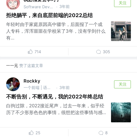
关注
3年前
Software Developer
·
拒绝躺平，来自底层前端的2022总结
年轻时由于家庭原因高中辍学，后面报了一个成
人专科，浑浑噩噩在学校呆了3年，没有学到什么
有...
714
305
一一元
赞了这篇文章
Rockky
关注
一个前端 | 语雀@Rockky
3年前
·
不断告别，不断遇见，我的2022年终总结
白驹过隙，2022接近尾声，过去一年来，似乎经
历了不少形形色色的事情，很想把这些事情与感...
25
8