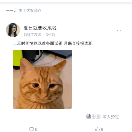
一一元
赞了这篇沸点
夏日就要收尾啦
前端工程师
·
3年前
上班时间悄咪咪准备面试题 月底直接提离职
等人赞过
8
6