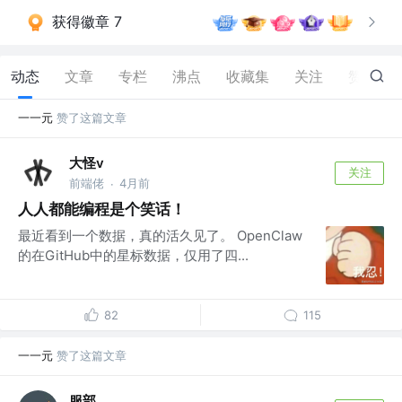
获得徽章 7
动态
文章
专栏
沸点
收藏集
关注
赞
163
一一元
赞了这篇文章
大怪v
关注
前端佬
4月前
·
人人都能编程是个笑话！
最近看到一个数据，真的活久见了。 OpenClaw
的在GitHub中的星标数据，仅用了四...
82
115
一一元
赞了这篇文章
服部