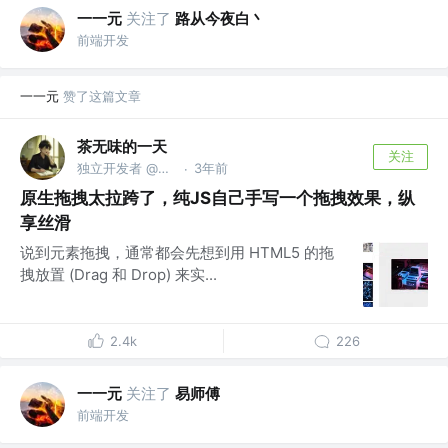
一一元
关注了
路从今夜白丶
前端开发
一一元
赞了这篇文章
茶无味的一天
关注
独立开发者 @迅排
3年前
·
原生拖拽太拉跨了，纯JS自己手写一个拖拽效果，纵
享丝滑
说到元素拖拽，通常都会先想到用 HTML5 的拖
拽放置 (Drag 和 Drop) 来实...
2.4k
226
一一元
关注了
易师傅
前端开发