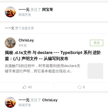
一一元
关注了
阿宝哥
前端开发
一一元
赞了这篇文章
ChrisLey
关注
4年前
揭秘 .d.ts文件 与 declare --- TypeScript 系列 进阶
篇：(八) 声明文件 -- 从编写到发布
在接触TS的过程中，时常能看到使用declare关
键字来进行声明，而它基本都是出现在.d...
40
6
一一元
关注了
ChrisLey
前端开发