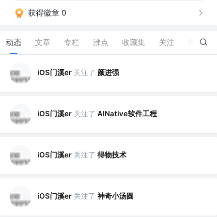
获得徽章 0
动态
文章
专栏
沸点
收藏集
关注
赞
15
iOS门溪er
关注了
颜进强
iOS门溪er
关注了
AINative软件工程
iOS门溪er
关注了
得物技术
iOS门溪er
关注了
神奇小汤圆