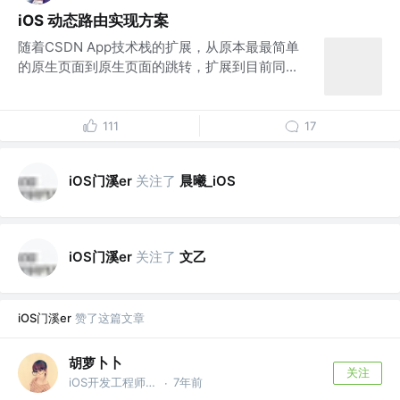
iOS 动态路由实现方案
随着CSDN App技术栈的扩展，从原本最最简单
的原生页面到原生页面的跳转，扩展到目前同...
111
17
iOS门溪er
关注了
晨曦_iOS
iOS门溪er
关注了
文乙
iOS门溪er
赞了这篇文章
胡萝卜卜
关注
iOS开发工程师 @一周 CP
7年前
·