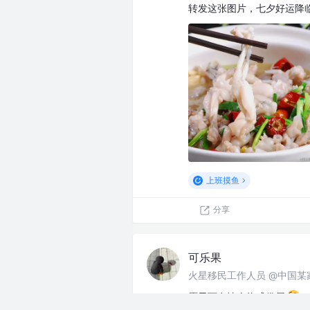
转发这张图片，七夕好运降
上班摸鱼
分享
可乐果
火星移民工作人员 @中国某
愿天下有情人终成眷属