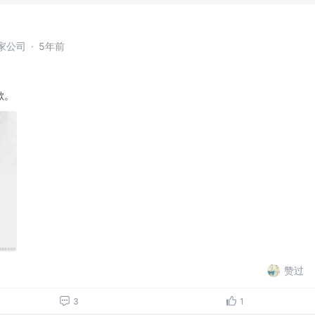
家公司
·
5年前
歉。
赞过
3
1