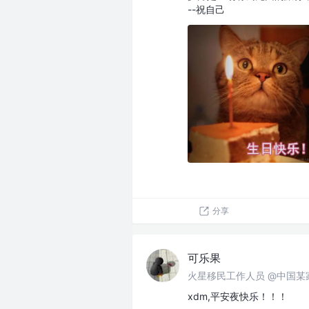
--祝自己
分享
可乐果
火星移民工作人员 @中国某
xdm,平安夜快乐！！！