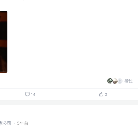
赞过
14
3
家公司
·
5年前