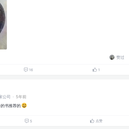
赞过
16
1
家公司
·
5年前
好的书推荐的
点赞
5