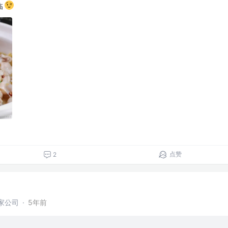
临
点赞
2
家公司
·
5年前