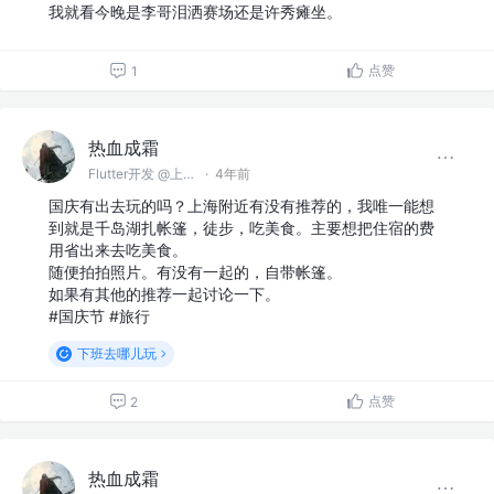
我就看今晚是李哥泪洒赛场还是许秀瘫坐。
点赞
1
热血成霜
Flutter开发 @上海智能三稻科技有限公司
·
4年前
国庆有出去玩的吗？上海附近有没有推荐的，我唯一能想
到就是千岛湖扎帐篷，徒步，吃美食。主要想把住宿的费
用省出来去吃美食。
随便拍拍照片。有没有一起的，自带帐篷。
如果有其他的推荐一起讨论一下。
#国庆节 #旅行
下班去哪儿玩
点赞
2
热血成霜