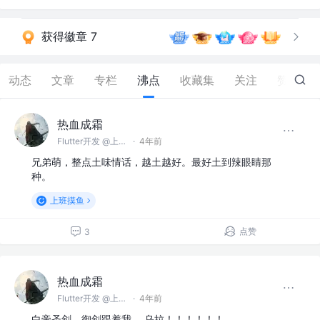
获得徽章 7
动态
文章
专栏
沸点
收藏集
关注
赞
48
热血成霜
Flutter开发 @上海智能三稻科技有限公司
·
4年前
兄弟萌，整点土味情话，越土越好。最好土到辣眼睛那
种。
上班摸鱼
点赞
3
热血成霜
Flutter开发 @上海智能三稻科技有限公司
·
4年前
白帝圣剑，御剑跟着我 。乌拉！！！！！！