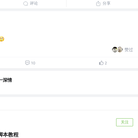
评论
分享
赞过
10
2
一深情
关注
 脚本教程