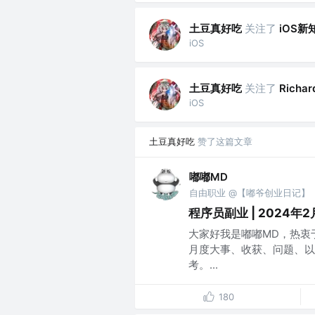
土豆真好吃
关注了
iOS新
iOS
土豆真好吃
关注了
Richar
iOS
土豆真好吃
赞了这篇文章
嘟嘟MD
自由职业 @【嘟爷创业日记】
程序员副业 | 2024年
大家好我是嘟嘟MD，热衷
月度大事、收获、问题、以
考。...
180