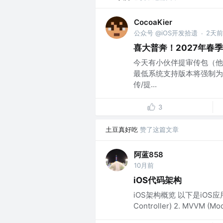
CocoaKier
公众号 @iOS开发拾遗
2天前
·
喜大普奔！2027年春季起
今天有小伙伴提审传包（他最
最低系统支持版本将强制为iO
传/提...
3
土豆真好吃
赞了这篇文章
阿蓝858
10月前
iOS代码架构
iOS架构概览 以下是iOS应用
Controller) 2. MVVM (Mod