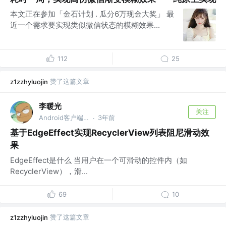
本文正在参加「金石计划 . 瓜分6万现金大奖」 最
近一个需求要实现类似微信状态的模糊效果...
112
25
赞了这篇文章
z1zzhyluojin
李暖光
关注
Android客户端开发
3年前
·
基于EdgeEffect实现RecyclerView列表阻尼滑动效
果
EdgeEffect是什么 当用户在一个可滑动的控件内（如
RecyclerView），滑...
69
10
赞了这篇文章
z1zzhyluojin