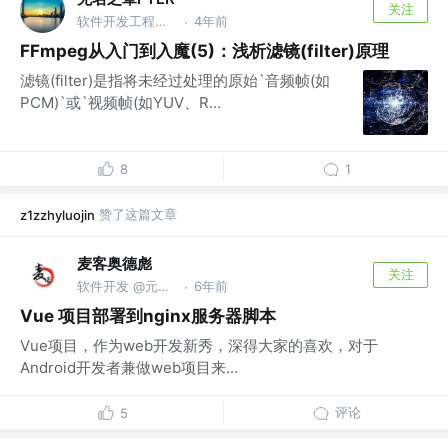
关注
软件开发工程师 @Joyy
4年前
·
FFmpeg从入门到入魔(5)：浅析滤镜(filter)原理
滤镜(filter)是指将未经过处理的原始`音频帧(如
PCM)`或`视频帧(如YUV、R...
8
1
赞了这篇文章
z1zzhyluojin
麦客奥德彪
关注
软件开发 @元石科技
6年前
·
Vue 项目部署到nginx服务器脚本
Vue项目，作为web开发新秀，深得大家的喜欢，对于
Android开发者兼做web项目来...
评论
5