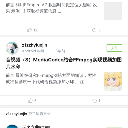
前言 利用FFmpeg API根据时间戳定位关键帧 效
果 示例 1.1 获取视频流信息 ...
12
3
z1zzhyluojin
关注
Android @辩证唯物主义
3年前
·
音视频（8）MediaCodec结合FFmpeg实现视频加图
片水印
前言 最近在研究FFmepg滤镜方面的知识，索性
就准备尝试一下代码给视频添加水印。 注：...
6
1
赞了这篇文章
z1zzhyluojin
无名之辈FTER