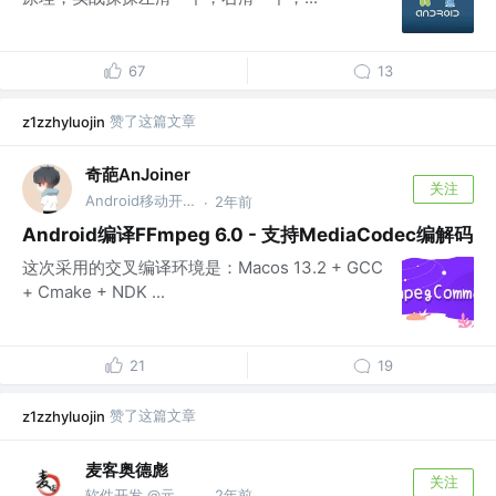
67
13
赞了这篇文章
z1zzhyluojin
奇葩AnJoiner
关注
Android移动开发🎖️ @成都书声科技有限公司
2年前
·
Android编译FFmpeg 6.0 - 支持MediaCodec编解码
这次采用的交叉编译环境是：Macos 13.2 + GCC
+ Cmake + NDK ...
21
19
赞了这篇文章
z1zzhyluojin
麦客奥德彪
关注
软件开发 @元石科技
2年前
·