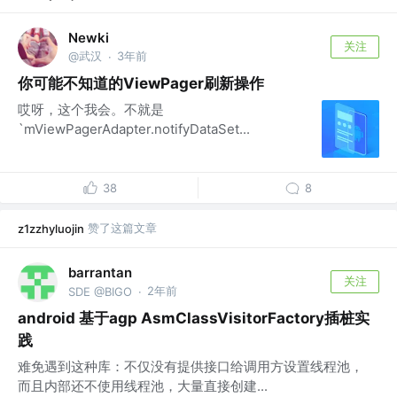
Newki
关注
@武汉
3年前
·
你可能不知道的ViewPager刷新操作
哎呀，这个我会。不就是
`mViewPagerAdapter.notifyDataSet...
38
8
赞了这篇文章
z1zzhyluojin
barrantan
关注
2年前
SDE @BIGO
·
android 基于agp AsmClassVisitorFactory插桩实
践
难免遇到这种库：不仅没有提供接口给调用方设置线程池，
而且内部还不使用线程池，大量直接创建...