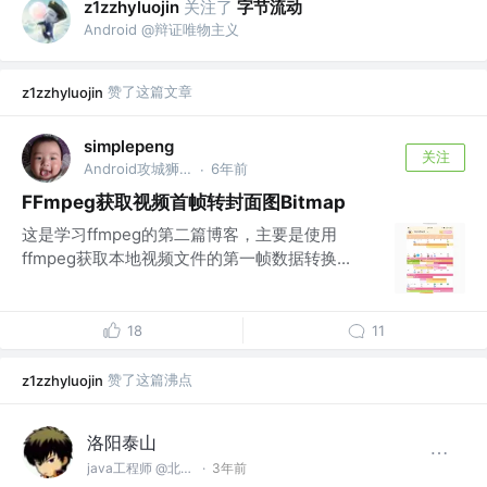
关注了
字节流动
z1zzhyluojin
Android @辩证唯物主义
赞了这篇文章
z1zzhyluojin
simplepeng
关注
Android攻城狮 @WhyNotCompose
6年前
·
FFmpeg获取视频首帧转封面图Bitmap
这是学习ffmpeg的第二篇博客，主要是使用
ffmpeg获取本地视频文件的第一帧数据转换...
18
11
赞了这篇沸点
z1zzhyluojin
洛阳泰山
java工程师 @北斗天地股份有限公司
·
3年前