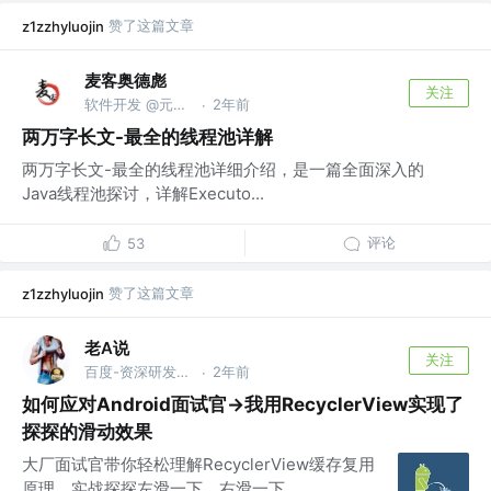
赞了这篇文章
z1zzhyluojin
麦客奥德彪
关注
软件开发 @元石科技
2年前
·
两万字长文-最全的线程池详解
两万字长文-最全的线程池详细介绍，是一篇全面深入的
Java线程池探讨，详解Executo...
评论
53
赞了这篇文章
z1zzhyluojin
老A说
关注
百度-资深研发工程师 @百度
2年前
·
如何应对Android面试官->我用RecyclerView实现了
探探的滑动效果
大厂面试官带你轻松理解RecyclerView缓存复用
原理，实战探探左滑一下，右滑一下，...