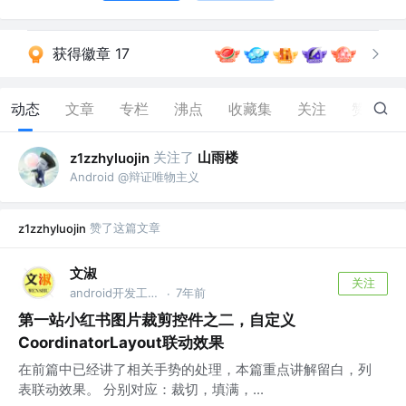
获得徽章 17
动态
文章
专栏
沸点
收藏集
关注
赞
218
关注了
山雨楼
z1zzhyluojin
Android @辩证唯物主义
赞了这篇文章
z1zzhyluojin
文淑
关注
android开发工程师 @美柚
7年前
·
第一站小红书图片裁剪控件之二，自定义
CoordinatorLayout联动效果
在前篇中已经讲了相关手势的处理，本篇重点讲解留白，列
表联动效果。 分别对应：裁切，填满，...