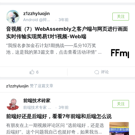
z1zzhyluojin
关注
Android @辩证唯物主义
3年前
·
音视频（7）WebAssembly之客户端与网页进行画面
实时传输实现简易1对1视频-Web端
“我报名参加金石计划1期挑战——瓜分10万奖
池，这是我的第3篇文章，点击查看活动详情” ...
评论
6
赞了这篇文章
z1zzhyluojin
前端技术砖家
关注
前端技术专家 @前蚂蚁集团
3年前
·
前端好还是后端好，看看7年前端和后端怎么说
有朋友在上一期视频评论区问 “选前端好，还是选
后端好”。这个问题我自己也挺好奇，如果我当...