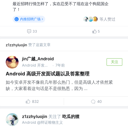
最近招聘行情怎样了，实在忍受不了现在这个狗屁国企
了！
等人赞过
内推招聘广场
33
5
赞了这篇文章
z1zzhyluojin
jin广越_Android
关注
Android 开发工程师 @baidu
7年前
·
Android 高级开发面试题以及答案整理
如今安卓开发不像前几年那么热门，但是高级人才依然紧
缺，大家看着这句话是不是很熟悉，因为 ...
832
40
关注了
吃瓜的猹
z1zzhyluojin
Android @辩证唯物主义