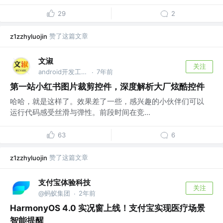
29
2
赞了这篇文章
z1zzhyluojin
文淑
关注
android开发工程师 @美柚
7年前
·
第一站小红书图片裁剪控件，深度解析大厂炫酷控件
哈哈，就是这样了。效果差了一些，感兴趣的小伙伴们可以
运行代码感受丝滑与弹性。前段时间在竞...
63
6
赞了这篇文章
z1zzhyluojin
支付宝体验科技
关注
@蚂蚁集团
2年前
·
HarmonyOS 4.0 实况窗上线！支付宝实现医疗场景
智能提醒