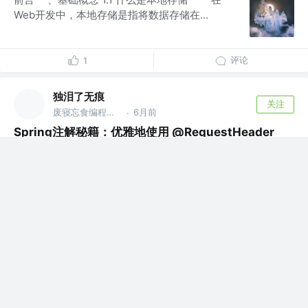
Web开发中，本地存储是指将数据存储在...
评论
1
APP内打开
独泪了无痕
关注
废寝忘食编程序，闻机起早保运维的IT，藐视一切bug的程序猿
6月前
·
Spring注解秘籍：优雅地使用 @RequestHeader
前言 在 Spring Boot 开发中，HTTP 请求头
（Header）是客户端和...
评论
3
独泪了无痕
关注
废寝忘食编程序，闻机起早保运维的IT，藐视一切bug的程序猿
6月前
·
2025：从心出发
开篇 时光轻语，岁月留痕； 感恩同行点滴，共赴