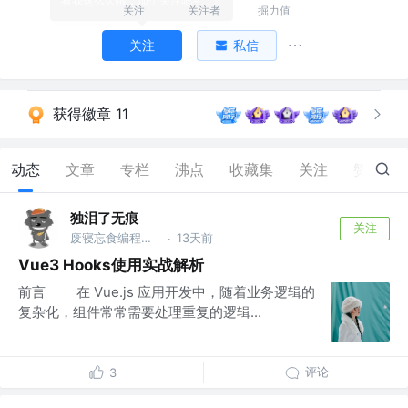
看我这么久啦，加个关注吧~
关注
关注者
掘力值
关注
私信
获得徽章 11
动态
文章
专栏
沸点
收藏集
关注
赞
85
独泪了无痕
关注
废寝忘食编程序，闻机起早保运维的IT，藐视一切bug的程序猿
13天前
·
Vue3 Hooks使用实战解析
前言 在 Vue.js 应用开发中，随着业务逻辑的
复杂化，组件常常需要处理重复的逻辑...
评论
3