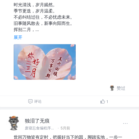
时光清浅，岁月嫣然。
季节更迭，岁月温柔。
不必纠结过往，不必忧虑未来。
旧事随风散去，新事向阳而生。
挥别二月，…
展开
赞过
评论
1
独泪了无痕
废寝忘食编程序，闻机起早保运维的IT，藐视一切bug的程序猿
·
5月前
世间万物皆有定时，把握好当下的因，脚踏实地，一步一