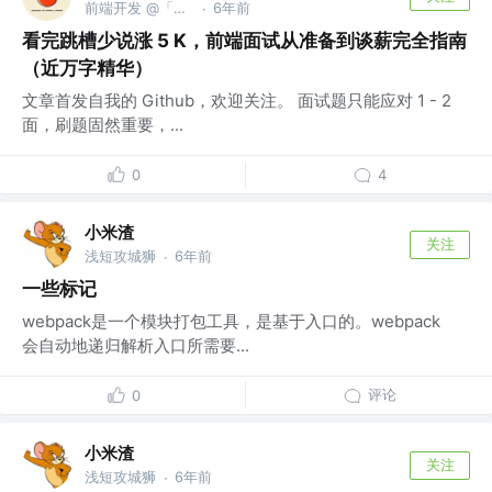
前端开发 @「前端真好玩」公众号作者
6年前
·
看完跳槽少说涨 5 K，前端面试从准备到谈薪完全指南
（近万字精华）
文章首发自我的 Github，欢迎关注。 面试题只能应对 1 - 2
面，刷题固然重要，...
0
4
小米渣
关注
浅短攻城狮
6年前
·
一些标记
webpack是一个模块打包工具，是基于入口的。webpack
会自动地递归解析入口所需要...
评论
0
小米渣
关注
浅短攻城狮
6年前
·