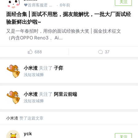
关注
❤首席客服君 @掘金
6年前
·
面经合集 | 面试不用愁，掘友能解忧，一批大厂面试经
验新鲜出炉啦~
又是一年春招时，用你的面试经验换大奖 | 掘金技术征文
（内含OPPO Reno3 、Ai...
688
37
小米渣
关注了
子弈
浅短攻城狮
小米渣
关注了
阿里云前端
浅短攻城狮
小米渣
赞了这篇文章
yck
关注