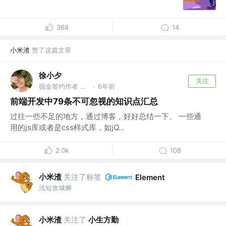
368
14
小米渣
赞了这篇文章
徐小夕
关注
掘金签约作者 @flowmix多模态
6年前
·
前端开发中79条不可忽视的知识点汇总
过往一些不足的地方，通过博客，好好总结一下。 一些通
用的js库或者是css样式库，如jQ...
2.0k
108
小米渣
关注了标签
Element
浅短攻城狮
小米渣
关注了
小生方勤