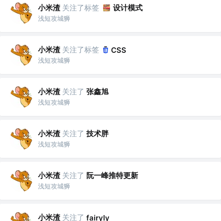
小米渣
关注了标签
设计模式
浅短攻城狮
小米渣
关注了标签
CSS
浅短攻城狮
小米渣
关注了
张鑫旭
浅短攻城狮
小米渣
关注了
技术胖
浅短攻城狮
小米渣
关注了
阮一峰推特更新
浅短攻城狮
小米渣
关注了
fairyly