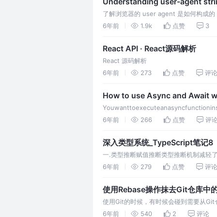
Understanding user-agent strin
了解浏览器的 user agent 是如何构成的
6年前
1.9k
点赞
3
React API · React源码解析
React 源码解析
6年前
273
点赞
评
How to use Async and Await w
Youwanttoexecuteanasyncfunctionins
ett
6年前
266
点赞
评
深入类型系统_TypeScript笔记8
一.类型推断赋值推断类型推断机制减轻
型是number，因此多数场景下不必显式
6年前
279
点赞
评
使用Rebase操作抹去Git仓库中的敏
使用Git的时候，有时候会碰到需要从G
到仓库，此时只抹掉这些信息重新提交是
6年前
540
2
评论