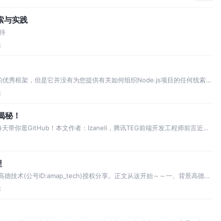
索与实践
待
论
ESTAPI的优秀框架，但是它并没有为您提供有关如何组织Node.js项目的任何线索。
组织Node.js项目结构将
论
理揭秘！
标”，每天带你逛GitHub！本文作者：lzaneli，腾讯TEG前端开发工程师前言近几
一种学习知识停留在表面，只会调
程
技术(公号ID:amap_tech)授权分享。正文从这开始～～一、背景高德
数百万行级别，支撑了高德地图复杂的业务功能。但与此
论