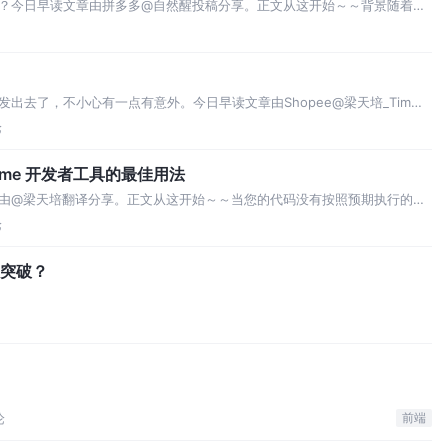
？今日早读文章由拼多多@自然醒投稿分享。正文从这开始～～背景随着前
，前端路由等技术的发展，模块化已经成为现代前端工程师的一项必备
出去了，不小心有一点有意外。今日早读文章由Shopee@梁天培_Tim翻
cript只能在Web浏览器中运行，但是随着No
论
hrome 开发者工具的最佳用法
由@梁天培翻译分享。正文从这开始～～当您的代码没有按照预期执行的时
进行调试？如果是，那这篇文章就是为您准备的。我写这篇文章的
论
的突破？
论
前端