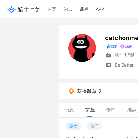
首页
沸点
课程
APP
catchonm
软件工程师
Be Better
获得徽章 0
动态
文章
专栏
沸点
最新
热门