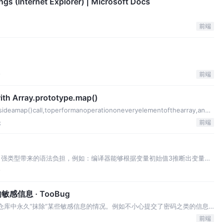
gs (Internet Explorer) | Microsoft Docs
前端
论
前端
ith Array.prototype.map()
ideamap()call,toperformanoperationoneveryelementofthearray,andg
论
前端
了强类型带来的语法负担，例如：编译器能够根据变量初始值3推断出变量类
声明类型，它猜得到P.S.即使在一切都要提前确定类型的H
论
感信息 · TooBug
it仓库中永久“抹除”某些敏感信息的情况。例如不小心提交了密码之类的信息
没有用的，因为其他人仍然可以通过Git历史看到这些敏感
前端