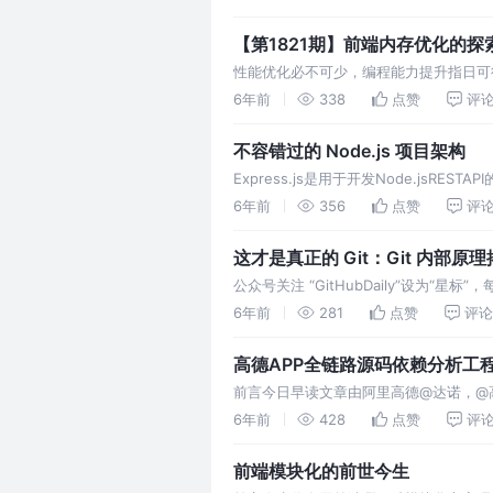
【第1821期】前端内存优化的探
性能优化必不可少，编程能力提升指日可
6年前
338
点赞
评
不容错过的 Node.js 项目架构
Express.js是用于开发Node.jsR
虽然听起来很傻，但这确实是个问题。正确的
6年前
356
点赞
评
这才是真正的 Git：Git 内部原
公众号关注 “GitHubDaily”设为“星
年技术发展十分迅猛，让部分同学养成了
6年前
281
点赞
评论
高德APP全链路源码依赖分析工
前言今日早读文章由阿里高德@达诺，@高德
App经过多年的发展，其代码量已达到
6年前
428
点赞
评
前端模块化的前世今生