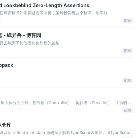
nd Lookbehind Zero-Length Assertions
联网界翻译的零宽断言不消费，虽然我觉得这个翻译非常不好
论
前端
 - 纸异兽 - 博客园
要去熟悉下其他模块化加载的差别
论
前端
pack
前端
体分为三种，控制器（Controller），提供者（Provider），中间件
，将应用分割为若干模块（Module），并通过exports等方式向其他模块提供
前端
知识仓库
码以及 reflect-metadata 源码深入解析TypeScript装饰器。 #TypeScript