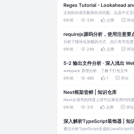
Regex Tutorial - Lookahead a
正则的向前匹配和向后匹配，以及中文互
6年前
336
点赞
评
requirejs源码分析，使用注意要点
分析下模块化加载的方式，自己有空也需
6年前
248
点赞
评
5-2 输出文件分析 · 深入浅出 Web
webpack 原理分析，了解下打包文件
6年前
486
1
评论
Nest框架尝鲜 | 知识仓库
Nest从请求的纬度上讲可以将应用代码逻辑大
（Middleware）。而从功能纬度上讲
6年前
315
点赞
评论
自己的内部服务。
深入解析TypeScript装饰器 | 
通过分析TypeScript生成的JavaScript代