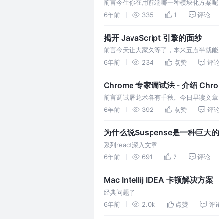
前言今生你在用前端哪一种模块化方案呢
端项目的越来越庞大，组件化的前端框架
6年前
335
1
评论
揭开 JavaScript 引擎的面纱
前言今天让大家久等了，本来五点半就能发
译授权分享正文从这开始～～最初，JavaS
6年前
234
点赞
评
Chrome 专家调试法 - 介绍 C
前言调试屠龙术各有千秋。今日早读文章
候，您是否还在用console.log来
6年前
392
点赞
评
为什么说Suspense是一种巨大
系列react深入文章
6年前
691
2
评论
Mac Intellij IDEA 卡顿解决方案
经典问题了
6年前
2.0k
点赞
评