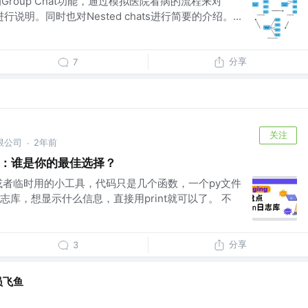
的Group Chat功能，通过模拟医院看病的流程来对
进行说明。同时也对Nested chats进行简要的介绍。...
分享
7
关注
限公司
2年前
·
志库：谁是你的最佳选择？
单或者临时用的小工具，代码只是几个函数，一个py文件
库，想显示什么信息，直接用print就可以了。 不
分享
3
员飞鱼