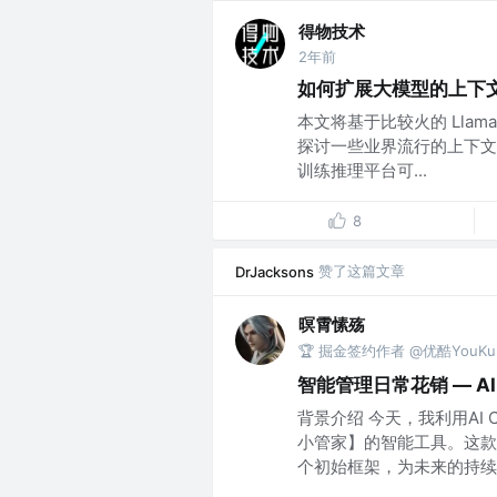
得物技术
2年前
如何扩展大模型的上下
本文将基于比较火的 Lla
探讨一些业界流行的上下文长
训练推理平台可...
8
赞了这篇文章
DrJacksons
暝霄愫殇
🏆 掘金签约作者 @优酷YouKu
智能管理日常花销 — A
背景介绍 今天，我利用AI
小管家】的智能工具。这款
个初始框架，为未来的持续..