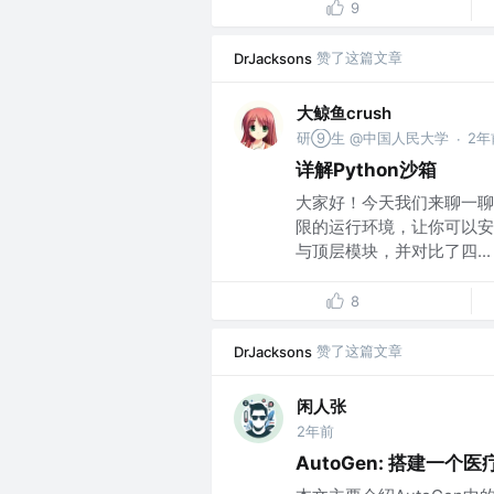
9
赞了这篇文章
DrJacksons
大鲸鱼crush
研⑨生 @中国人民大学
2年
·
详解Python沙箱
大家好！今天我们来聊一聊P
限的运行环境，让你可以安
与顶层模块，并对比了四...
8
赞了这篇文章
DrJacksons
闲人张
2年前
AutoGen: 搭建一个