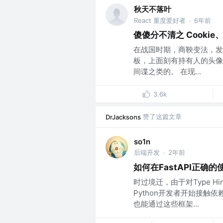
秋天不落叶
React 重度爱好者
6年前
·
傻傻分不清之 Cookie、S
在战国时期，商鞅变法，发
板，上面刻有持有人的头像
间谍之类的。 在现...
3.6k
赞了这篇文章
DrJacksons
so1n
后端开发
2年前
·
如何在FastAPI正确
时过境迁，由于对Type 
Python开发者开始接
也能通过这些框架...