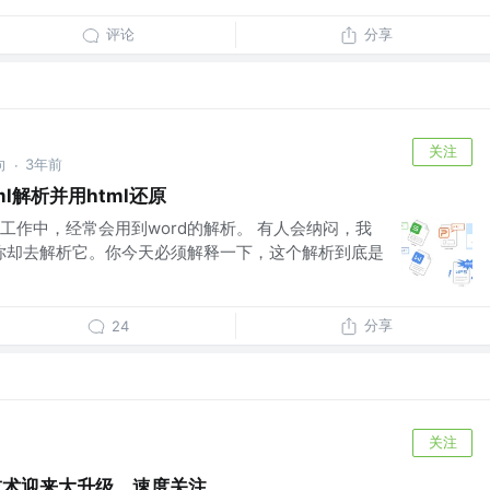
评论
分享
关注
向
3年前
·
l解析并用html还原
工作中，经常会用到word的解析。 有人会纳闷，我
，你却去解析它。你今天必须解释一下，这个解析到底是
分享
24
关注
AG技术迎来大升级，速度关注