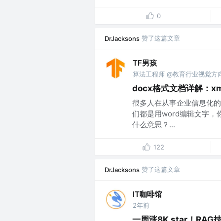
0
赞了这篇文章
DrJacksons
TF男孩
算法工程师 @教育行业视觉方
docx格式文档详解：xm
很多人在从事企业信息化的
们都是用word编辑文字
什么意思？...
122
赞了这篇文章
DrJacksons
IT咖啡馆
2年前
一周涨8K star！R