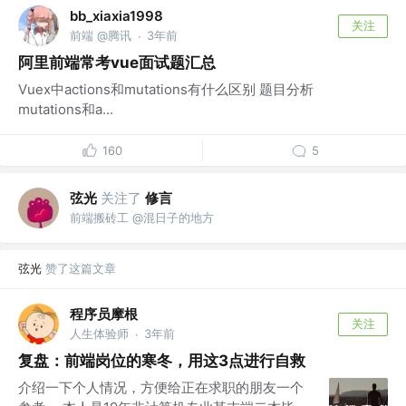
bb_xiaxia1998
关注
前端 @腾讯
3年前
·
阿里前端常考vue面试题汇总
Vuex中actions和mutations有什么区别 题目分析
mutations和a...
160
5
弦光
关注了
修言
前端搬砖工 @混日子的地方
弦光
赞了这篇文章
程序员摩根
关注
人生体验师
3年前
·
复盘：前端岗位的寒冬，用这3点进行自救
介绍一下个人情况，方便给正在求职的朋友一个