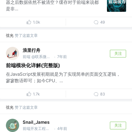
器之后数据依然不被清空？缓存对于前端来说都
是非...
1.0k
49
弦光
赞了这篇文章
浪里行舟
关注
前端 @联系微信frontJS
7年前
·
前端模块化详解(完整版)
在JavaScript发展初期就是为了实现简单的页面交互逻辑，
寥寥数语即可；如今CPU、...
1.7k
83
弦光
赞了这篇文章
Snail_James
关注
前端开发工程师 @DCloud
4年前
·