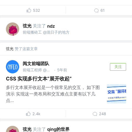
532
61
弦光
关注了
ndz
前端搬砖工 @混日子的地方
弦光
赞了这篇文章
阅文前端团队
关注
前端工程师 @上海阅文信息技术有限公司
5年前
·
CSS 实现多行文本“展开收起”
多行文本展开收起是一个很常见的交互， 如下图
演示 实现这一类布局和交互难点主要有以下几
点...
2.4k
248
弦光
关注了
qing的世界