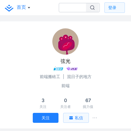
首页
登录
弦光
前端搬砖工
|
混日子的地方
前端
3
0
67
关注
关注者
掘力值
关注
私信