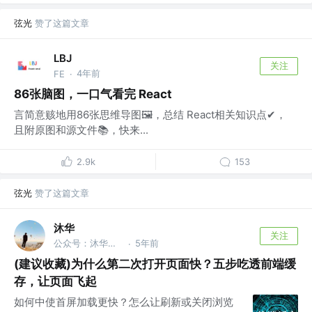
弦光
赞了这篇文章
LBJ
关注
4年前
FE
·
86张脑图，一口气看完 React
言简意赅地用86张思维导图🖼，总结 React相关知识点✔，
且附原图和源文件📚，快来...
2.9k
153
弦光
赞了这篇文章
沐华
关注
公众号：沐华说技术 @全干工程师
5年前
·
(建议收藏)为什么第二次打开页面快？五步吃透前端缓
存，让页面飞起
如何中使首屏加载更快？怎么让刷新或关闭浏览