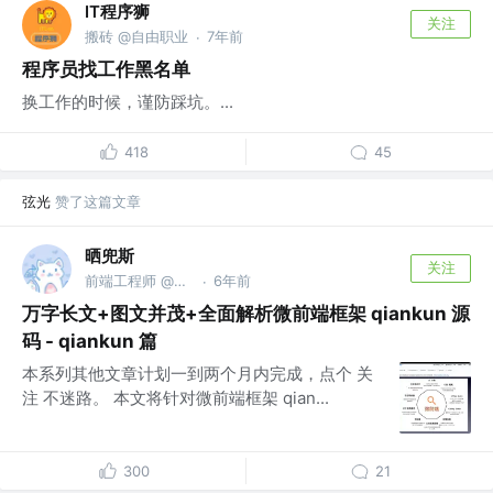
IT程序狮
关注
搬砖 @自由职业
7年前
·
程序员找工作黑名单
换工作的时候，谨防踩坑。...
418
45
弦光
赞了这篇文章
晒兜斯
关注
前端工程师 @明源云
6年前
·
万字长文+图文并茂+全面解析微前端框架 qiankun 源
码 - qiankun 篇
本系列其他文章计划一到两个月内完成，点个 关
注 不迷路。 本文将针对微前端框架 qian...
300
21