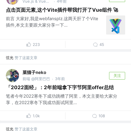
Vue.js & VueUse团队成员、开源爱好者
4年前
·
点击页面元素,这个Vite插件帮我打开了Vue组件 🚀
前言 大家好,我是webfansplz.这两天肝了个Vite
插件,本文主要跟大家分享一下...
223
45
弦光
赞了这篇文章
菜猫子neko
关注
前端 @阿里巴巴
3年前
·
「2022面经」：2年前端拿下字节阿里offer总结
笔者今年2022寒冬下成功跳槽了阿里，本文主要给大家分
享，在2022寒冬下我成功面试阿里...
1.0k
108
弦光
赞了这篇文章