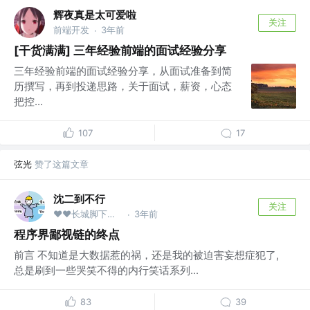
辉夜真是太可爱啦
关注
前端开发
3年前
·
[干货满满] 三年经验前端的面试经验分享
三年经验前端的面试经验分享，从面试准备到简
历撰写，再到投递思路，关于面试，薪资，心态
把控...
107
17
弦光
赞了这篇文章
沈二到不行
关注
❤️❤️长城脚下一块砖 @哪里需要往哪搬
3年前
·
程序界鄙视链的终点
前言 不知道是大数据惹的祸，还是我的被迫害妄想症犯了,
总是刷到一些哭笑不得的内行笑话系列...
83
39