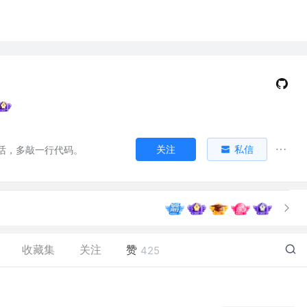
关注
私信
话，多敲一行代码。
收藏集
关注
赞
425