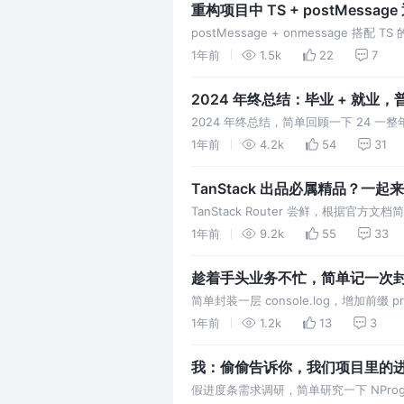
重构项目中 TS + postMess
postMessage + onmessage 搭配 
1年前
1.5k
22
7
2024 年终总结：毕业 + 就业
2024 年终总结，简单回顾一下 24 一整
1年前
4.2k
54
31
TanStack 出品必属精品？一起来看看
TanStack Router 尝鲜，根据官方文档简
1年前
9.2k
55
33
趁着手头业务不忙，简单记一次封装 c
简单封装一层 console.log，增加前缀
1年前
1.2k
13
3
假进度条需求调研，简单研究一下 NProgre