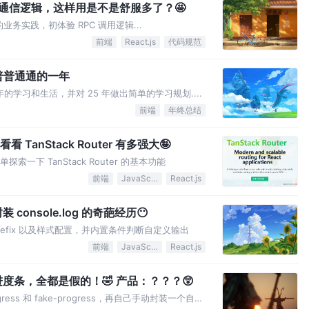
age 通信逻辑，这样用是不是舒服多了？🤩
TS 的业务实践，初体验 RPC 调用逻辑...
前端
React.js
代码规范
，普普通通的一年
年的学习和生活，并对 25 年做出简单的学习规划....
前端
年终总结
 TanStack Router 有多强大🤪
单探索一下 TanStack Router 的基本功能
前端
JavaScript
React.js
onsole.log 的奇葩经历😶
 prefix 以及样式配置，并内置条件判断自定义输出
前端
JavaScript
React.js
我：偷偷告诉你，我们项目里的进度条，全都是假的！🤣 产品：？？？😲
ss 和 fake-progress，再自己手动封装一个自定