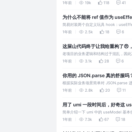
义 hook
1年前
19k
118
41
为什么不能将 ref 值作为 useEf
嘛🤔
简易封装两个自定义玩具 hook：useEffect
发副作用函数
1年前
2.5k
18
6
这屎山代码终于让我给重构了😠，
老项目的业务逻辑和结构过于混乱，因此
case........
1年前
3.1k
28
6
你用的 JSON.parse 真的舒
根据实际业务场景简单对 JSON.parse 
1年前
2.8k
20
11
用了 umi 一段时间后，好奇这 u
简单介绍一下 umi 中的 useMode
一些缺陷
1年前
7.3k
67
18