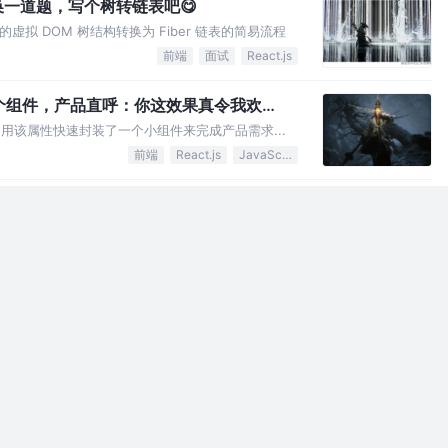
一道题，写个树转链表吧😋
其中的虚拟 DOM 树结构转换为 Fiber 链表的简易流程
前端
面试
React.js
快速封装一个组件，产品直呼：你这效果真令我欢
属性，利用该属性快速封装了一个小组件来完成产品需求...
前端
React.js
JavaScript
据轮播列表组件，Echarts 没有咱就手
的数据轮播列表组件，重点实现其中字段映射、数据
前端
React.js
RF 了，快来跟面试官聊聊这个密码安全问
安全问题，通过简单的实践来展示出该 CSS 攻击方式的
前端
面试
CSS
你知道 Vue3 也重写了吗？ 我：真当我没
方法的原因，谈谈对于两个不同重写方式的看法.......