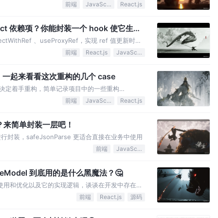
前端
JavaScript
React.js
fect 依赖项？你能封装一个 hook 使它生效
WithRef 、useProxyRef，实现 ref 值更新时触
前端
React.js
JavaScript
一起来看看这次重构的几个 case
决定着手重构，简单记录项目中的一些重构
前端
JavaScript
React.js
服吗？来简单封装一层吧！
进行封装，safeJsonParse 更适合直接在业务中使用
前端
JavaScript
seModel 到底用的是什么黑魔法？🤔
l 基本使用和优化以及它的实现逻辑，谈谈在开发中存在的
前端
React.js
源码