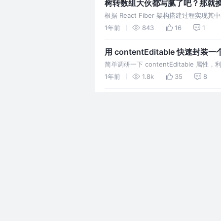
树转数组大伙都写腻了吧？那就换
根据 React Fiber 架构搭建过程实现
1年前
843
16
1
用 contentEditable 
喜！！！🤩
简单调研一下 contentEditable 
1年前
1.8k
35
8
低代码实践：手把手带你封装一个数
搓一个！🧐
根据数据可视化低代码需求封装一个简易
单行、整页轮播效果
2年前
2.0k
1
2
前端安全：别再只背 XSS、CS
题！😎
简单谈谈 React 中出现的 CSS 键盘
局限性
2年前
2.1k
27
10
面试官：Vue2 重写了数组方法，
看过源码啊？😅
深入研究学习 Vue2、Vue3 中重写数组