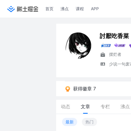
首页
沸点
课程
APP
討厭吃香菜
摆烂者
少说一句废
获得徽章 7
动态
文章
专栏
沸点
最新
热门