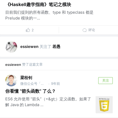
《Haskell趣学指南》笔记之模块
目前我们提到的所有函数、type 和 typeclass 都是
Prelude 模块的一...
评论
2
关注了
若愚
essiewen
赞了这篇文章
essiewen
梁桂钊
关注
微信公众号「服务端思维」 @阿里
9年前
·
你看懂 “箭头函数” 了么？
ES6 允许使用 “箭头”（=&gt;）定义函数。如果了
解 Java 的 Lambda ...