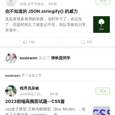
关注
前端 @字节跳动
6年前
·
你不知道的 JSON.stringify() 的威力
其实有很多有用的东西，当时学习了，也记住
了，但是时间久了就是记不住，所以导致在日常
开发中...
1.9k
153
关注了
弹铁蛋同学
essiewen
赞了这篇文章
essiewen
程序员吴铭
关注
web前端工程师 @公众号@深圳湾码农(ydhlwnxs)
6年前
·
2023前端高频面试题--CSS篇
css盒子模型 又称为框模型（Box Model），包
含了元素内容（content）、内...