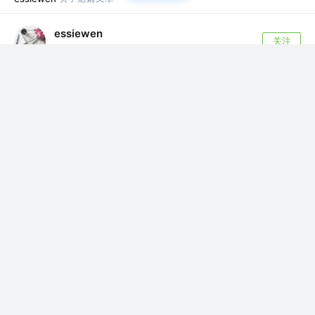
essiewen
关注
6年前
浅谈jQuery
最近大家都在说jQuery已经过时了，兴起的是React和
Vue。学习jQuery已经没...
2
1
关注了
程序员山月
essiewen
关注了
神三元
essiewen
关注了
半刻维度
essiewen