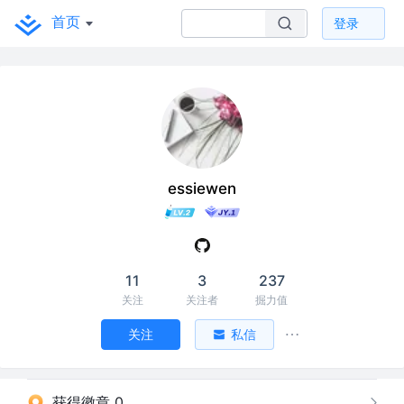
首页
登录
essiewen
11
3
237
关注
关注者
掘力值
关注
私信
获得徽章 0