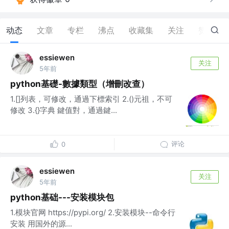
动态
文章
专栏
沸点
收藏集
关注
赞
15
essiewen
关注
5年前
python基礎-數據類型（增刪改查）
1.[]列表，可修改，通過下標索引 2.()元祖，不可
修改 3.{}字典 鍵值對，通過鍵...
评论
0
essiewen
关注
5年前
python基础---安装模块包
1.模块官网 https://pypi.org/ 2.安装模块--命令行
安装 用国外的源...