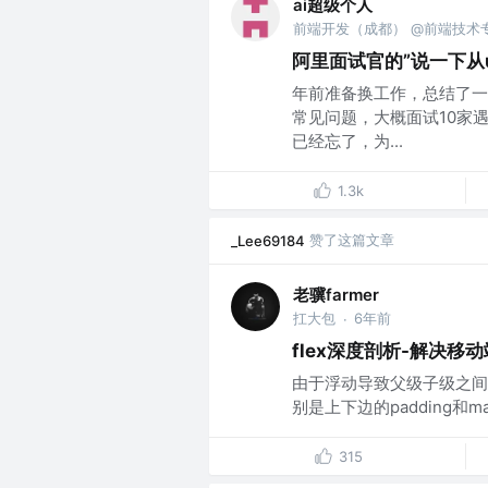
ai超级个人
前端开发（成都） @前端技术
阿里面试官的”说一下从
年前准备换工作，总结了一
常见问题，大概面试10家
已经忘了，为...
1.3k
赞了这篇文章
_Lee69184
老骥farmer
扛大包
6年前
·
flex深度剖析-解决移
由于浮动导致父级子级之间设置了
别是上下边的padding和m
315