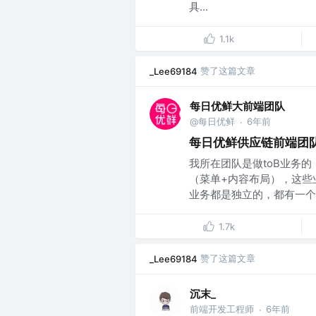
具...
1.1k
赞了这篇文章
_Lee69184
每日优鲜大前端团队
@每日优鲜
6年前
·
每日优鲜供应链前端团
我所在团队是做toB业务的
（菜单+内容布局），这些
业务都是独立的，都有一个h.
1.7k
赞了这篇文章
_Lee69184
沉末_
前端开发工程师
6年前
·