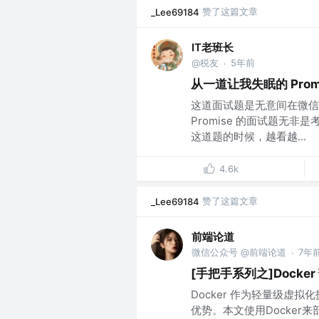
赞了这篇文章
_Lee69184
IT老班长
@税友
5年前
·
从一道让我失眠的 Prom
这道面试题是无意间在微信
Promise 的面试题无非
这道题的时候，越看越...
4.6k
赞了这篇文章
_Lee69184
前端论道
微信公众号 @前端论道
7年
·
[手把手系列之]Docker 
Docker 作为轻量级虚
优势。本文使用Docker