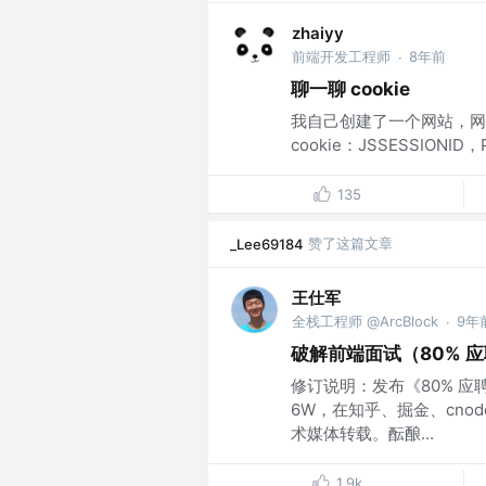
zhaiyy
前端开发工程师
8年前
·
聊一聊 cookie
我自己创建了一个网站，网址为h
cookie：JSSESSIONID，P
135
赞了这篇文章
_Lee69184
王仕军
全栈工程师 @ArcBlock
9年
·
破解前端面试（80% 
修订说明：发布《80% 应
6W，在知乎、掘金、cno
术媒体转载。酝酿...
1.9k