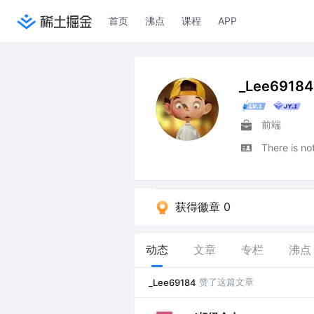
首页
沸点
课程
APP
_Lee69184
前端
There is no
获得徽章 0
动态
文章
专栏
沸点
赞了这篇文章
_Lee69184