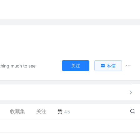
关注
私信
thing much to see
收藏集
关注
赞
45