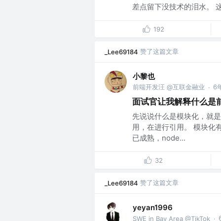
差点留下没技术的泪水。 这篇
192
赞了这篇文章
_Lee69184
小黎也
前端开发汪 @互联金融业
6
·
面试官让我解释什么是
先说说什么是模块化，就是
用，在进行引用。 模块化
已成熟，node...
32
赞了这篇文章
_Lee69184
yeyan1996
SWE in Bay Area @TikTok
·