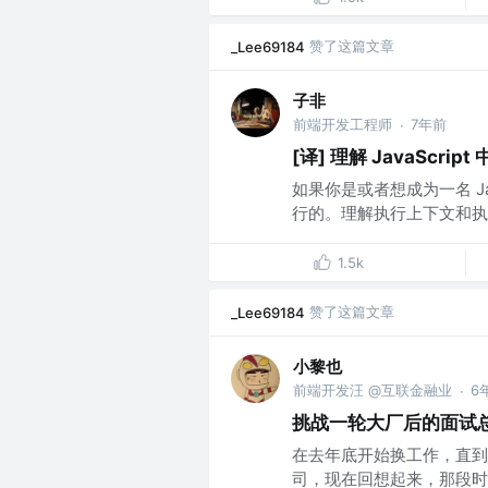
赞了这篇文章
_Lee69184
子非
前端开发工程师
7年前
·
[译] 理解 JavaScr
如果你是或者想成为一名 Java
行的。理解执行上下文和执行栈对
1.5k
赞了这篇文章
_Lee69184
小黎也
前端开发汪 @互联金融业
6
·
挑战一轮大厂后的面试总结 (
在去年底开始换工作，直到
司，现在回想起来，那段时