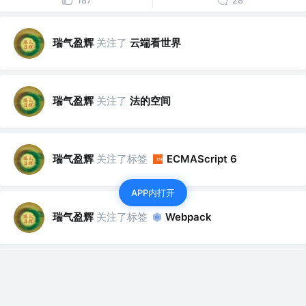
187
28
瑞气盈辉
关注了
云端看世界
瑞气盈辉
关注了
法的空间
瑞气盈辉
关注了标签
ECMAScript 6
APP内打开
瑞气盈辉
关注了标签
Webpack
瑞气盈辉
关注了标签
React.js