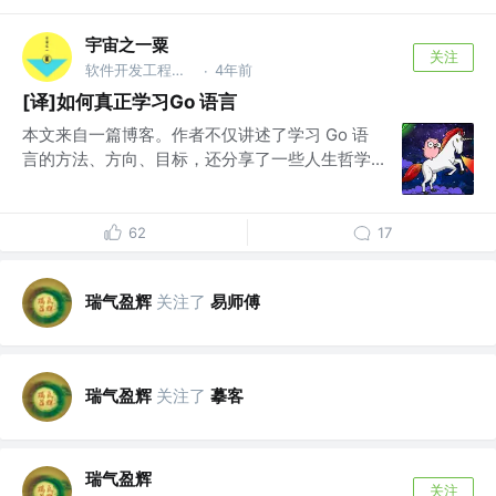
宇宙之一粟
关注
软件开发工程师&Gopher&Pythonistas
4年前
·
[译]如何真正学习Go 语言
本文来自一篇博客。作者不仅讲述了学习 Go 语
言的方法、方向、目标，还分享了一些人生哲学...
62
17
瑞气盈辉
关注了
易师傅
瑞气盈辉
关注了
摹客
瑞气盈辉
关注