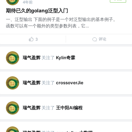
4年前
期待已久的golang泛型入门
一、泛型输出 下面的例子是一个对泛型输出的基本例子。
函数可以有一个额外的类型参数列表，它...
评论
3
瑞气盈辉
关注了
Kylin奇霖
瑞气盈辉
关注了
crossoverJie
瑞气盈辉
关注了
王中阳AI编程