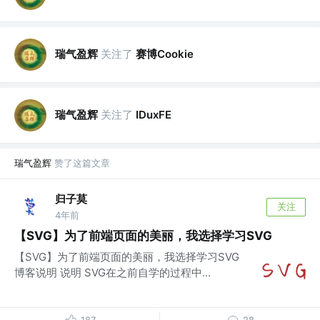
瑞气盈辉
关注了
赛博Cookie
瑞气盈辉
关注了
IDuxFE
瑞气盈辉
赞了这篇文章
归子莫
关注
4年前
【SVG】为了前端页面的美丽，我选择学习SVG
【SVG】为了前端页面的美丽，我选择学习SVG
博客说明 说明 SVG在之前自学的过程中...