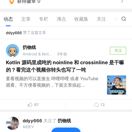
获得徽章 0
动态
文章
专栏
沸点
收藏集
关注
赞
1
赞了这篇文章
ddyy666
扔物线
关注
Android & Kotlin GDE @扔物线学堂
5年前
·
Kotlin 源码里成吨的 noinline 和 crossinline 是干嘛
的？看完这个视频你转头也写了一吨
要看视频的可以直接去 哔哩哔哩 或者 YouTube
观看。不方便看视频的，下面文章搞起...
87
13
关注了
扔物线
ddyy666
AIDEV