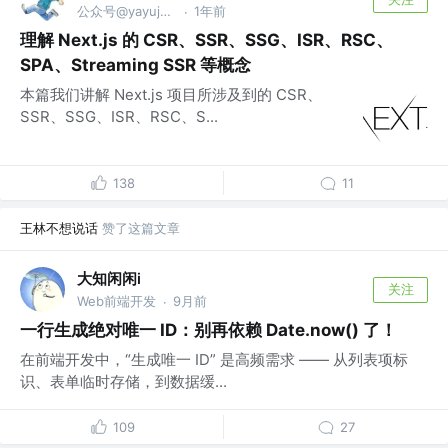
公众号@yayujs @🏅掘金签约作者
1年前
·
理解 Next.js 的 CSR、SSR、SSG、ISR、RSC、
SPA、Streaming SSR 等概念
本篇我们讲解 Next.js 项目所涉及到的 CSR、
SSR、SSG、ISR、RSC、S...
138
11
王林不想说话
赞了这篇文章
大知闲闲i
关注
Web前端开发
9月前
·
一行生成绝对唯一 ID：别再依赖 Date.now() 了！
在前端开发中，“生成唯一 ID” 是高频需求 —— 从列表项标
识、表单临时存储，到数据缓...
109
27