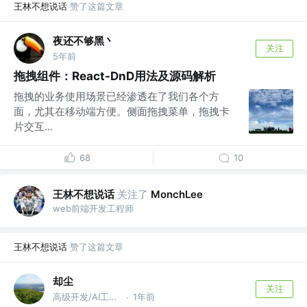
王林不想说话
赞了这篇文章
夜还不够黑丶
关注
5年前
拖拽组件：React-DnD用法及源码解析
拖拽的业务使用场景已经渗透在了我们各个方
面，尤其在移动端方便。侧面拖拽菜单，拖拽卡
片交互...
68
10
王林不想说话
关注了
MonchLee
web前端开发工程师
王林不想说话
赞了这篇文章
却尘
关注
高级开发/AI工程师 @PwC
1年前
·