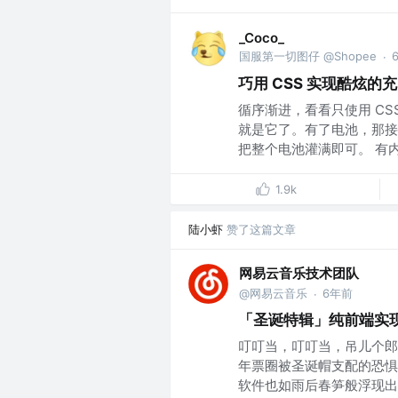
_Coco_
国服第一切图仔 @Shopee
·
巧用 CSS 实现酷炫的
循序渐进，看看只使用 CS
就是它了。有了电池，那接
把整个电池灌满即可。 有内.
1.9k
陆小虾
赞了这篇文章
网易云音乐技术团队
@网易云音乐
6年前
·
「圣诞特辑」纯前端实
叮叮当，叮叮当，吊儿个郎
年票圈被圣诞帽支配的恐惧
软件也如雨后春笋般浮现出来