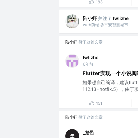
183
陆小虾
关注了
lwlizhe
web前端 @平安智慧城市
陆小虾
赞了这篇文章
lwlizhe
6年前
Flutter实现一个小
如果想自己编译，建议flutt
1.12.13+hotfix.5
151
陆小虾
赞了这篇文章
_拾邑