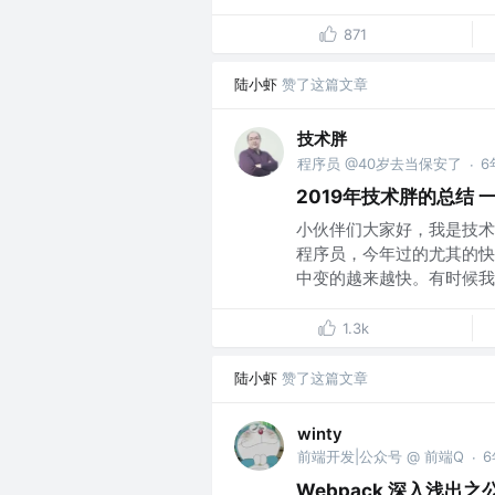
871
陆小虾
赞了这篇文章
技术胖
程序员 @40岁去当保安了
6
·
2019年技术胖的总结 
小伙伴们大家好，我是技术胖
程序员，今年过的尤其的快
中变的越来越快。有时候我想
1.3k
陆小虾
赞了这篇文章
winty
前端开发|公众号 @ 前端Q
·
Webpack 深入浅出之