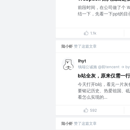
前段时间，在公司做了个 W
结一下，先看一下ppt的目录： 本
1.1k
陆小虾
赞了这篇文章
lhyt
钱端公诚施 @前tencent -> by
b站全灰，原来仅需一行c
今天打开b站，看见一片灰
要铭记历史、热爱祖国、砥
看怎么实现的...
592
陆小虾
赞了这篇文章