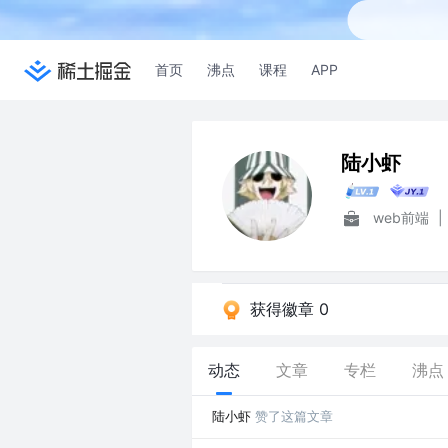
首页
沸点
课程
APP
陆小虾
web前端
|
获得徽章 0
动态
文章
专栏
沸点
陆小虾
赞了这篇文章