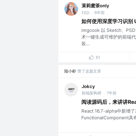
茉莉蜜茶only
6年前
FED
·
如何使用深度学习识别 U
imgcook 以 Sket
术一键生成可维护的前端代码，
装...
51
陆小虾
赞了这篇文章
Jokcy
前端架构师
7年前
·
阅读源码后，来讲讲Reac
React 16.7-alpha
FunctionalComponen