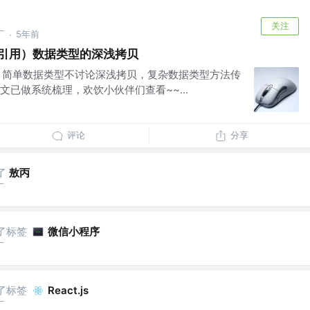
关注
厂
5年前
·
复杂（引用）数据类型的深浅拷贝
，简单数据类型不讨论深浅拷贝，复杂数据类型方法传
文已做系统梳理，欢饮小伙伴们查看~~...
评论
分享
了
敖丙
厂
了标签
微信小程序
厂
了标签
React.js
厂