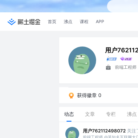
首页
沸点
课程
APP
用户762112
前端工程师
获得徽章 0
动态
文章
专栏
沸点
用户762112498072
关注
前端工程师 @某知名互联网大