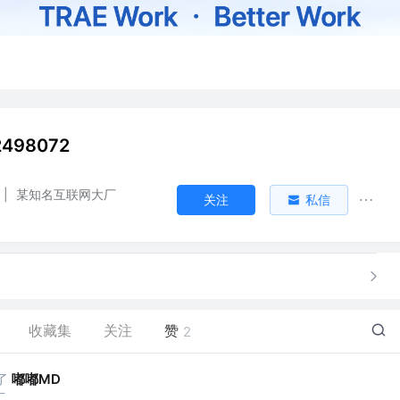
498072
|
某知名互联网大厂
关注
私信
收藏集
关注
赞
2
了
嘟嘟MD
厂