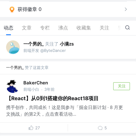
获得徽章 0
动态
文章
专栏
沸点
收藏集
关注
赞
11
一个男的_
关注了
小满zs
前端开发 @ByteDancer
一个男的_
赞了这篇文章
BakerChen
关注
前端小白
3年前
·
【React】从0到1搭建你的React18项目
携手创作，共同成长！这是我参与「掘金日新计划 · 8 月更
文挑战」的第2天，点击查看活动...
27
5