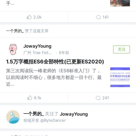
手...
2.0k
141
一个男的_
赞了这篇文章
JowayYoung
关注
广州 Trae Fellow，前网易资深前端，总结大师 @网易
6年前
·
1.5万字概括ES6全部特性(已更新ES2020)
第三次阅读阮一峰老师的《ES6标准入门》了，
以前阅读时不细心，很多地方都是一目十行。最
近...
6.1k
241
一个男的_
关注了
JowayYoung
前端开发 @ByteDancer