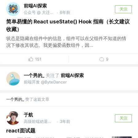
前端AI探索
关注
公众号 @ 大迁世界
6年前
·
简单易懂的 React useState() Hook 指南（长文建议
收藏）
状态是隐藏在组件中的信息，组件可以在父组件不知道的情
况下修改其状态。我更偏爱函数组件，因...
151
9
一个男的_
关注了
前端AI探索
前端开发 @ByteDancer
一个男的_
赞了这篇文章
于航
关注
高级前端劝退工程师 @中华保险
3年前
·
react面试题