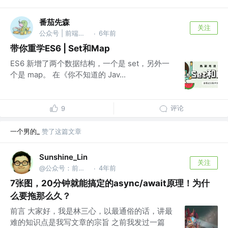
番茄先森
关注
公众号 | 前端老番茄 | 前端工程师
6年前
·
带你重学ES6 | Set和Map
ES6 新增了两个数据结构，一个是 set，另外一
个是 map。 在《你不知道的 Jav...
评论
9
一个男的_
赞了这篇文章
Sunshine_Lin
关注
@公众号：前端之神 & B站：林三心的挖掘机
4年前
·
7张图，20分钟就能搞定的async/await原理！为什
么要拖那么久？
前言 大家好，我是林三心，以最通俗的话，讲最
难的知识点是我写文章的宗旨 之前我发过一篇