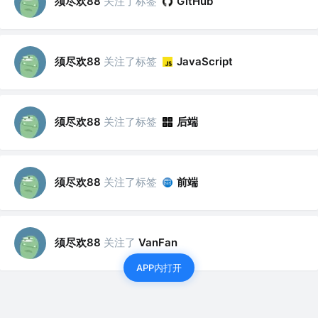
须尽欢88
关注了标签
GitHub
须尽欢88
关注了标签
JavaScript
须尽欢88
关注了标签
后端
须尽欢88
关注了标签
前端
须尽欢88
关注了
VanFan
APP内打开