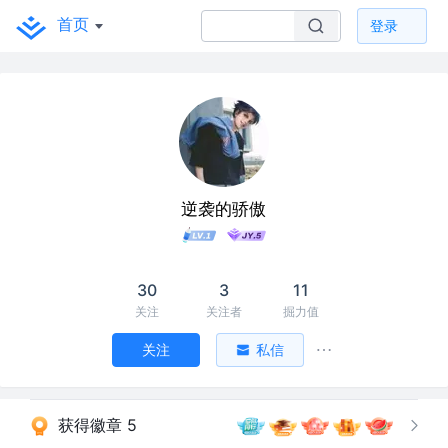
首页
登录
逆袭的骄傲
30
3
11
关注
关注者
掘力值
关注
私信
获得徽章 5