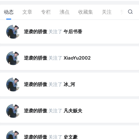
动态
文章
专栏
沸点
收藏集
关注
赞
1
逆袭的骄傲
关注了
午后书香
逆袭的骄傲
关注了
XiaoYu2002
逆袭的骄傲
关注了
冰_河
逆袭的骄傲
关注了
凡夫贩夫
逆袭的骄傲
关注了
史文豪