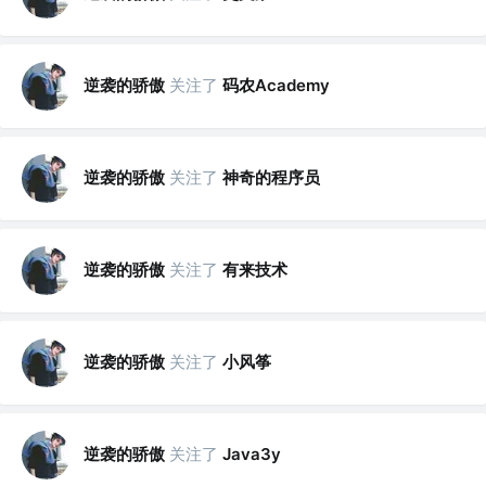
逆袭的骄傲
关注了
码农Academy
逆袭的骄傲
关注了
神奇的程序员
逆袭的骄傲
关注了
有来技术
逆袭的骄傲
关注了
小风筝
逆袭的骄傲
关注了
Java3y