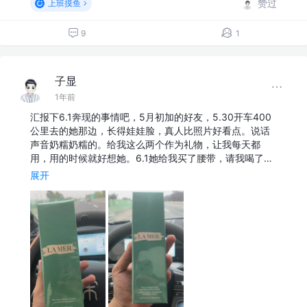
赞过
上班摸鱼
9
1
子显
1年前
汇报下6.1奔现的事情吧，5月初加的好友，5.30开车400
公里去的她那边，长得娃娃脸，真人比照片好看点。说话
声音奶糯奶糯的。给我这么两个作为礼物，让我每天都
用，用的时候就好想她。6.1她给我买了腰带，请我喝了…
展开