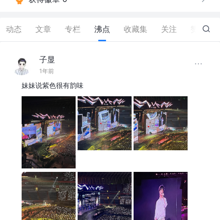
动态
文章
专栏
沸点
收藏集
关注
赞
14
子显
1年前
妹妹说紫色很有韵味