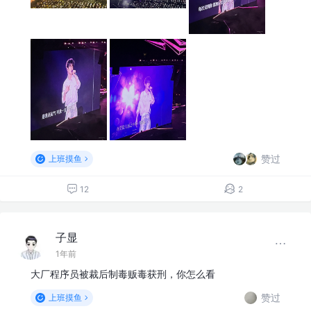
赞过
上班摸鱼
12
2
子显
1年前
大厂程序员被裁后制毒贩毒获刑，你怎么看
赞过
上班摸鱼