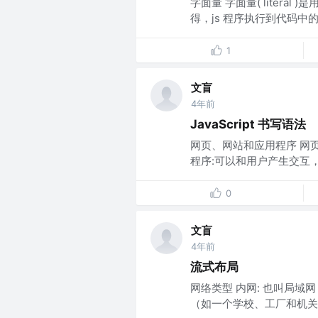
字面量 字面量( liter
得，js 程序执行到代码中
1
文盲
4年前
JavaScript 书写语法
网页、网站和应用程序 网页
程序:可以和用户产生交互，并
0
文盲
4年前
流式布局
网络类型 内网: 也叫局域网（
（如一个学校、工厂和机关