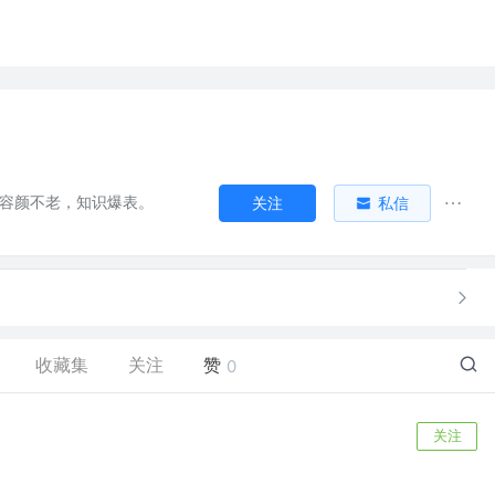
，容颜不老，知识爆表。
关注
私信
收藏集
关注
赞
0
关注