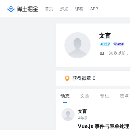
首页
沸点
课程
APP
文盲
30岁以前
获得徽章 0
动态
文章
专栏
沸点
文盲
4年前
Vue.js 事件与表单处理