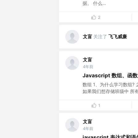
据。 什么...
2
文盲
关注了
飞飞威廉
文盲
4年前
Javascript 数组、函数
数组 1、为什么学习数组? 之
如果我们想存储班级中 所有学
1
文盲
4年前
javascript 表达式和语