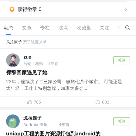
获得徽章 0
动态
文章
专栏
沸点
收藏集
关注
赞
4
戈拉滚子
赞了这篇文章
zue
关注
后端工程师
3年前
·
裸辞回家遇见了她
22年，连续跳了二三家公司，辗转七八个城市。 可能还是
太年轻，工作上特别急躁，加班太多会...
785
602
戈拉滚子
关注
Android 摸鱼工程师
4年前
·
uniapp工程的图片资源打包到android的