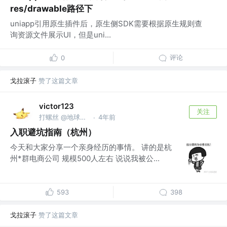
res/drawable路径下
uniapp引用原生插件后，原生侧SDK需要根据原生规则查
询资源文件展示UI，但是uni...
评论
0
戈拉滚子
赞了这篇文章
victor123
关注
打螺丝 @地球中国大区
4年前
·
入职避坑指南（杭州）
今天和大家分享一个亲身经历的事情。 讲的是杭
州*群电商公司 规模500人左右 说说我被公...
593
398
戈拉滚子
赞了这篇文章