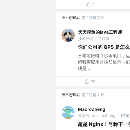
4
茂不想说话
赞了这篇文章
天天摸鱼的java工程师
技术经理
11月前
·
你们公司的 QPS 是怎
三年前做电商秒杀项目，运维同
但我查应用监控却显示 “接口
现是...
70
茂不想说话
赞了这篇文章
MacroZheng
公众号：macrozheng
1年前
·
超越 Nginx！号称下