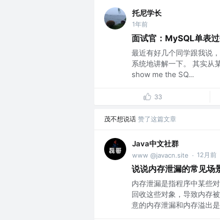
托尼学长
1年前
面试官：MySQL单表过
最近有好几个同学跟我说，
系统地讲解一下。 其实从
show me the SQ...
33
茂不想说话
赞了这篇文章
Java中文社群
12月前
www @javacn.site
·
说说内存泄漏的常见场
内存泄漏是指程序中某些对
回收这些对象，导致内存被持
意的内存泄漏和内存溢出是不