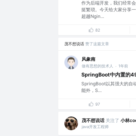
作为后端开发，我们经常会使
挺繁琐。今天给大家分享一款
超越Ngin...
82
茂不想说话
赞了这篇文章
风象南
做有思想的技术人
1年前
·
SpringBoot中内置
SpringBoot以其强
能外，S...
97
茂不想说话
关注了
小林cod
java开发工程师