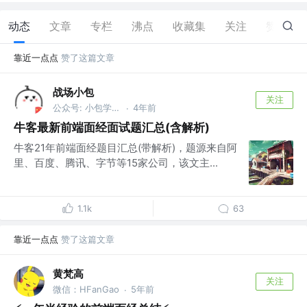
动态
文章
专栏
沸点
收藏集
关注
赞
28
靠近一点点
赞了这篇文章
战场小包
关注
公众号: 小包学前端
4年前
·
牛客最新前端面经面试题汇总(含解析)
牛客21年前端面经题目汇总(带解析)，题源来自阿
里、百度、腾讯、字节等15家公司，该文主...
1.1k
63
靠近一点点
赞了这篇文章
黄梵高
关注
微信：HFanGao
5年前
·