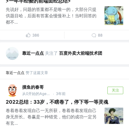
⚡️一年半经验的前端面经总结⚡️
先说好，问题的答案都不是唯一的，大部分只提
供题目哈，后面有答案会慢慢补上！当时回答的
都不...
386
88
靠近一点点
关注了
百度外卖大前端技术团
靠近一点点
赞了这篇文章
摸鱼的春哥
关注
从0开始的Agent之旅
3年前
·
2022总结：33岁，不瞎卷了，停下等一等灵魂
卷着卷着发现自己一无所获，卷着卷着发现自己
身无所长。卷赢是一种错觉，他们的成功一定另
有玄...