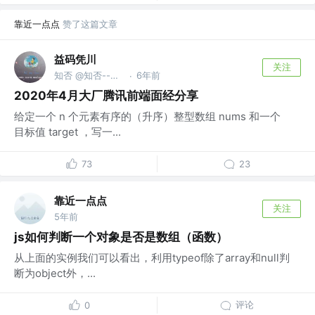
靠近一点点
赞了这篇文章
益码凭川
关注
知否 @知否--一个开发者分享的平台 http:www.js
6年前
·
2020年4月大厂腾讯前端面经分享
给定一个 n 个元素有序的（升序）整型数组 nums 和一个
目标值 target ，写一...
73
23
靠近一点点
关注
5年前
js如何判断一个对象是否是数组（函数）
从上面的实例我们可以看出，利用typeof除了array和null判
断为object外，...
评论
0