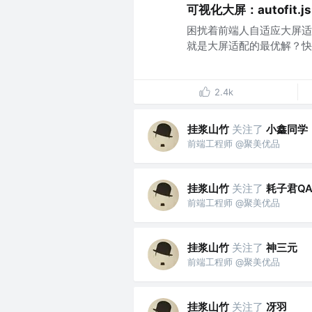
可视化大屏：autofit.
困扰着前端人自适应大屏适
就是大屏适配的最优解？快来看
2.4k
挂浆山竹
关注了
小鑫同学
前端工程师 @聚美优品
挂浆山竹
关注了
耗子君QA
前端工程师 @聚美优品
挂浆山竹
关注了
神三元
前端工程师 @聚美优品
挂浆山竹
关注了
冴羽