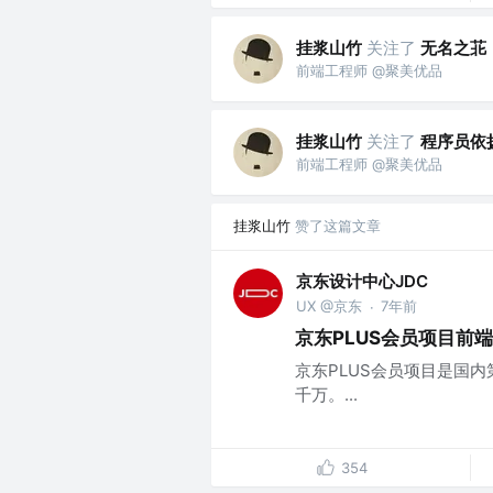
挂浆山竹
关注了
无名之苝
前端工程师 @聚美优品
挂浆山竹
关注了
程序员依
前端工程师 @聚美优品
挂浆山竹
赞了这篇文章
京东设计中心JDC
UX @京东
7年前
·
京东PLUS会员项目前
京东PLUS会员项目是国
千万。...
354