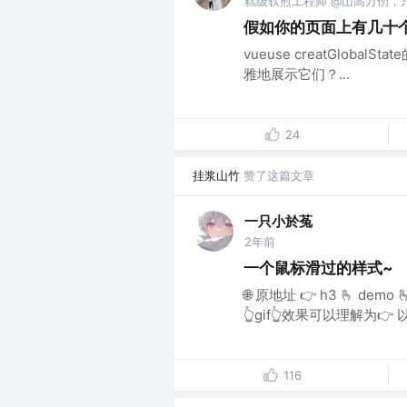
糕级软煎工程师 @山高万仞，
假如你的页面上有几十
vueuse creatGlo
雅地展示它们？...
24
挂浆山竹
赞了这篇文章
一只小於菟
2年前
一个鼠标滑过的样式~
🌐 原地址 👉 h3 🫰 de
👆gif👆效果可以理解为
116