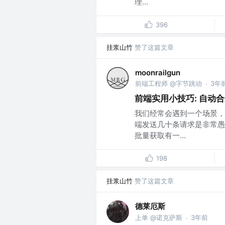
理...
396
挂浆山竹
赞了这篇文章
moonrailgun
前端工程师 @字节跳动
3年
·
前端实用小技巧: 自动
我们经常会遇到一个场景，
端发送几十条请求是非常愚
批量获取有一...
198
挂浆山竹
赞了这篇文章
德莱厄斯
上单 @诺克萨斯
3年前
·