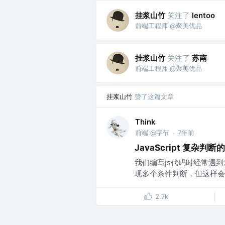
挂浆山竹
关注了
lentoo
前端工程师 @聚美优品
挂浆山竹
关注了
苏南
前端工程师 @聚美优品
挂浆山竹
赞了这篇文章
Think
前端 @字节
7年前
·
JavaScript 复杂判
我们编写js代码时经常遇到复
现多个条件判断，但这样会有个
2.7k