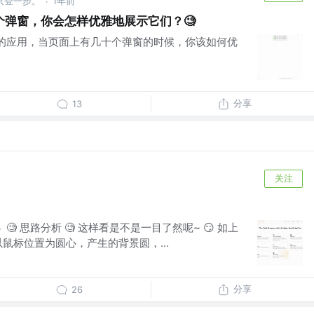
只登一步。
1年前
·
个弹窗，你会怎样优雅地展示它们？🧐
balState的应用，当页面上有几十个弹窗的时候，你该如何优
分享
13
关注
mo 🫰 🧐 思路分析 🧐 这样看是不是一目了然呢~ 😏 如上
 以鼠标位置为圆心，产生的背景圆，...
分享
26