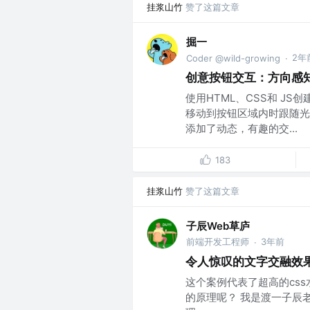
挂浆山竹
赞了这篇文章
掘一
2年
Coder @wild-growing
·
创意按钮交互：方向感知
使用HTML、CSS和 J
移动到按钮区域内时跟随光
添加了动态，有趣的交...
183
挂浆山竹
赞了这篇文章
子辰Web草庐
前端开发工程师
3年前
·
令人惊叹的文字交融效果
这个案例代表了超高的cs
的原理呢？ 我是渡一子辰