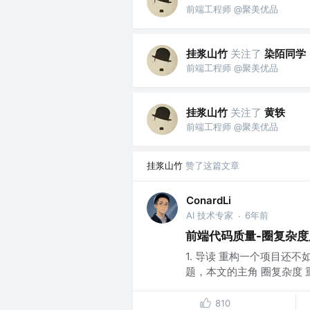
前端工程师 @聚美优品
挂浆山竹
关注了
染陌同学
前端工程师 @聚美优品
挂浆山竹
关注了
黄轶
前端工程师 @聚美优品
挂浆山竹
赞了这篇文章
ConardLi
AI 技术专家
6年前
·
前端代码质量-圈复杂
1. 导读 重构一个项目还不
题，本文的主角 圈复杂度 
810