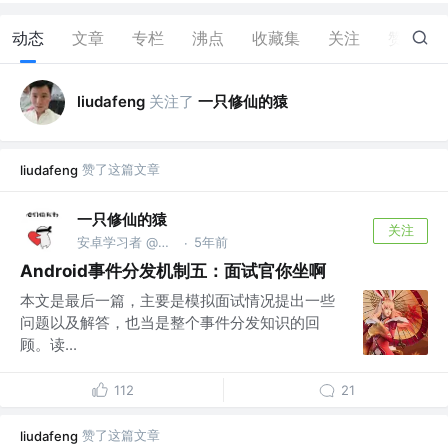
动态
文章
专栏
沸点
收藏集
关注
赞
92
关注了
一只修仙的猿
liudafeng
赞了这篇文章
liudafeng
一只修仙的猿
关注
安卓学习者 @支付宝
5年前
·
Android事件分发机制五：面试官你坐啊
本文是最后一篇，主要是模拟面试情况提出一些
问题以及解答，也当是整个事件分发知识的回
顾。读...
112
21
赞了这篇文章
liudafeng