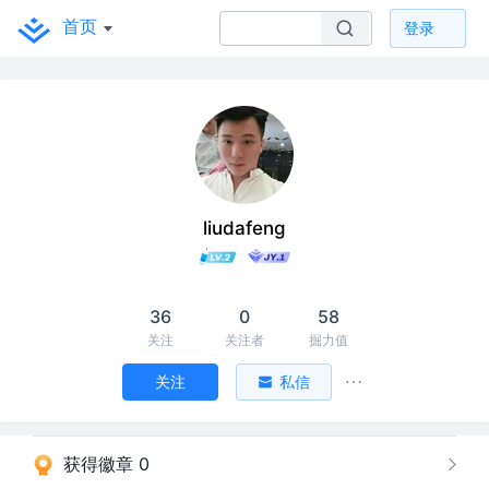
首页
登录
liudafeng
36
0
58
关注
关注者
掘力值
关注
私信
获得徽章 0