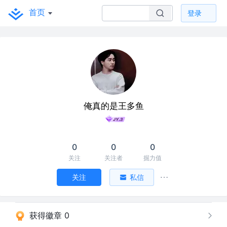
首页
登录
俺真的是王多鱼
0
0
0
关注
关注者
掘力值
关注
私信
获得徽章 0