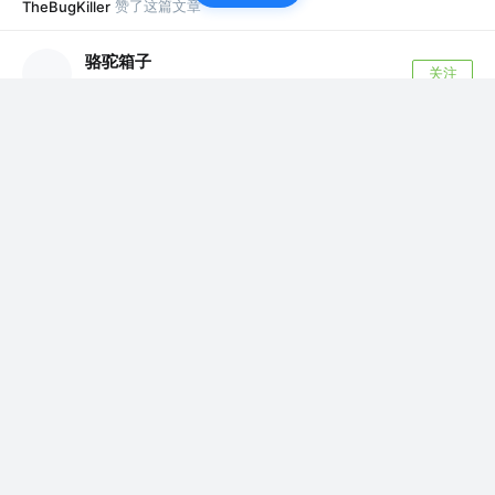
赞了这篇文章
TheBugKiller
骆驼箱子
关注
2年前
2023总结：30岁，结束8年北漂回老家，降薪2/3，
我把人生过的稀烂
23年是我最黑暗的一年，这年我30岁，在北京干
了8年程序员。30岁这年我做了一个决定：结...
1.1k
1.0k
赞了这篇文章
TheBugKiller
是Vzn呀
关注
架构师
3年前
·
重新认识下JVM级别的本地缓存框架Guava Cache
——优秀从何而来