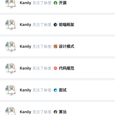
关注了标签
开源
Kanily
关注了标签
前端框架
Kanily
关注了标签
设计模式
Kanily
关注了标签
代码规范
Kanily
关注了标签
面试
Kanily
关注了标签
算法
Kanily