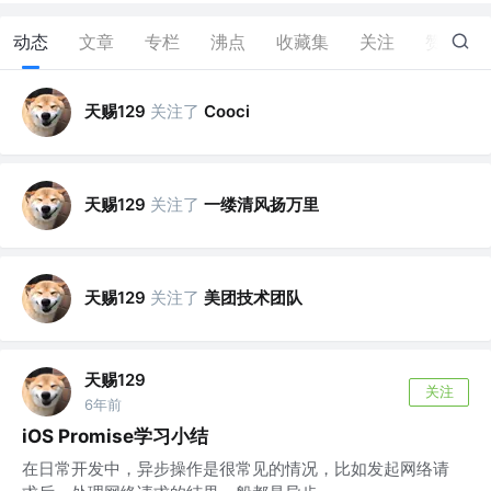
动态
文章
专栏
沸点
收藏集
关注
赞
0
天赐129
关注了
Cooci
天赐129
关注了
一缕清风扬万里
天赐129
关注了
美团技术团队
天赐129
关注
6年前
iOS Promise学习小结
在日常开发中，异步操作是很常见的情况，比如发起网络请