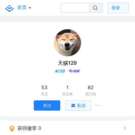
首页
登录
天赐129
53
1
82
关注
关注者
掘力值
关注
私信
获得徽章 0