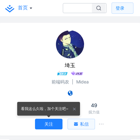
首页
登录
埼玉
前端码农
|
Midea
5
2
49
看我这么久啦，加个关注吧~
关注
关注者
掘力值
关注
私信