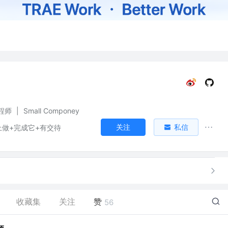
程师
|
Small Componey
关注
私信
上做+完成它+有交待
收藏集
关注
赞
56