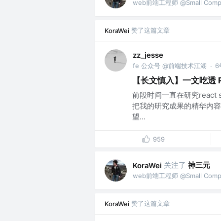
web前端工程师 @Small Comp
赞了这篇文章
KoraWei
zz_jesse
fe 公众号 @前端技术江湖
6
·
【长文慎入】一文吃透 R
前段时间一直在研究reac
把我的研究成果的精华内容
望...
959
关注了
神三元
KoraWei
web前端工程师 @Small Comp
赞了这篇文章
KoraWei