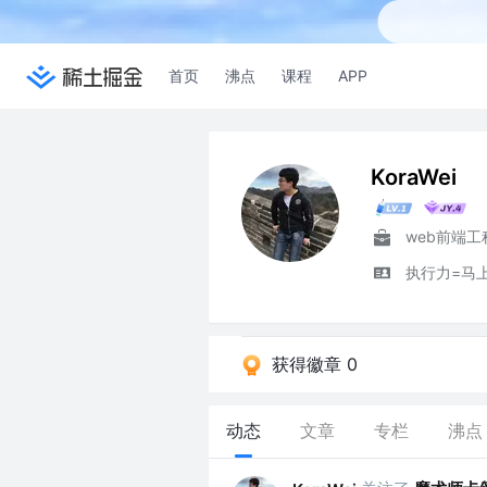
首页
沸点
课程
APP
KoraWei
web前端工
执行力=马
获得徽章 0
动态
文章
专栏
沸点