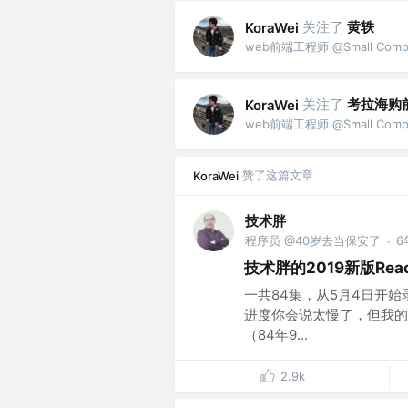
关注了
黄轶
KoraWei
web前端工程师 @Small Comp
关注了
考拉海购
KoraWei
web前端工程师 @Small Comp
赞了这篇文章
KoraWei
技术胖
程序员 @40岁去当保安了
6
·
技术胖的2019新版Re
一共84集，从5月4日开
进度你会说太慢了，但我的
（84年9...
2.9k