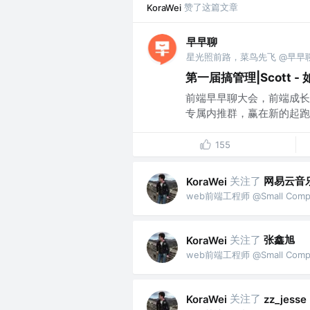
赞了这篇文章
KoraWei
早早聊
星光照前路，菜鸟先飞 @早早
第一届搞管理|Scott
前端早早聊大会，前端成长的新
专属内推群，赢在新的起跑线
155
关注了
网易云音
KoraWei
web前端工程师 @Small Comp
关注了
张鑫旭
KoraWei
web前端工程师 @Small Comp
关注了
KoraWei
zz_jesse