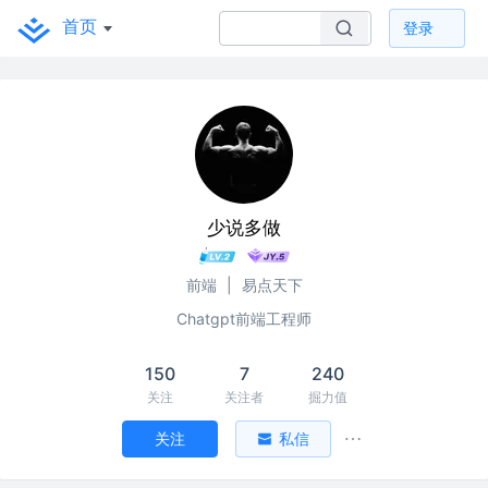
首页
登录
少说多做
前端
|
易点天下
Chatgpt前端工程师
150
7
240
关注
关注者
掘力值
关注
私信