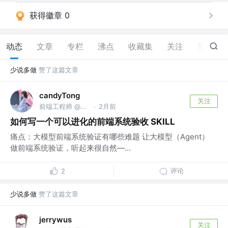
获得徽章 0
动态
文章
专栏
沸点
收藏集
关注
赞
917
少说多做
赞了这篇文章
candyTong
关注
前端工程师 @字节
2月前
·
如何写一个可以进化的前端系统验收 SKILL
痛点：大模型前端系统验证有哪些难题 让大模型（Agent）
做前端系统验证，听起来很自然—...
评论
2
少说多做
赞了这篇文章
jerrywus
关注