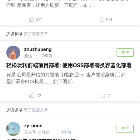
面呀 窝囊废：让用户刷新一下页面，或...
511
144
少说多做
赞了这篇文章
zhuzhubeng
关注
搬运工
2年前
·
轻松玩转前端项目部署: 使用OSS部署替换容器化部署
背景 公司最开始的前端项目(指的是csr客户端渲染项目)都
是部署在ECS机器上，如下图所...
22
7
少说多做
赞了这篇文章
zyronon
关注
公众号 @前端代码漫步
2年前
·