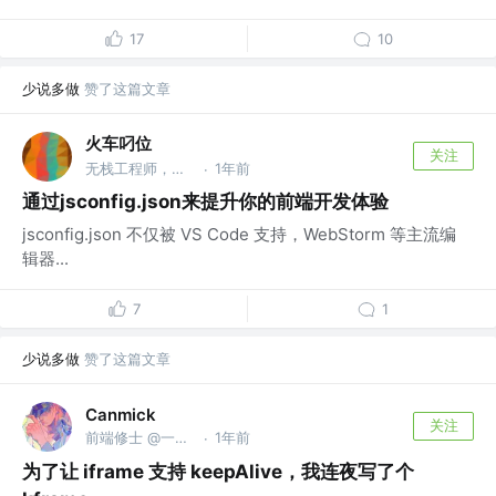
17
10
少说多做
赞了这篇文章
火车叼位
关注
无栈工程师，非独立开发者 @赛博坦科技
1年前
·
通过jsconfig.json来提升你的前端开发体验
jsconfig.json 不仅被 VS Code 支持，WebStorm 等主流编
辑器...
7
1
少说多做
赞了这篇文章
Canmick
关注
前端修士 @一介散修
1年前
·
为了让 iframe 支持 keepAlive，我连夜写了个