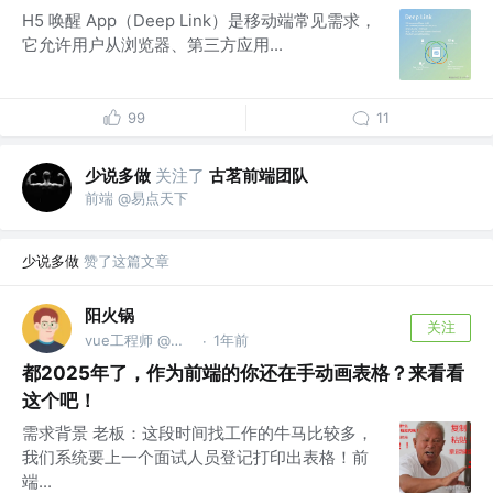
H5 唤醒 App（Deep Link）是移动端常见需求，
它允许用户从浏览器、第三方应用...
99
11
少说多做
关注了
古茗前端团队
前端 @易点天下
少说多做
赞了这篇文章
阳火锅
关注
vue工程师 @百度第一外包仔
1年前
·
都2025年了，作为前端的你还在手动画表格？来看看
这个吧！
需求背景 老板：这段时间找工作的牛马比较多，
我们系统要上一个面试人员登记打印出表格！前
端...