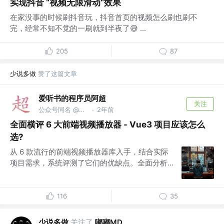
实现抖音 “视频无限滑动“效果
在家没事的时候刷抖音玩，抖音首页的视频怎么刷也刷不
完，经常不知不觉的一刷就到半夜了😅 ...
205
87
少说多做
赞了这篇文章
爱听书的程序员阿超
关注
公众号同名 @前端开发
2年前
·
全面横评 6 大前端视频播放器 - Vue3 项目应该怎么
选?
从 6 款流行的前端视频播放器库入手，结合实际
项目需求，系统评测了它们的优缺点。全面分析...
116
35
少说多做
关注了
嘟嘟MD