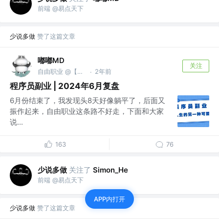
前端 @易点天下
少说多做
赞了这篇文章
嘟嘟MD
关注
自由职业 @【嘟爷创业日记】
2年前
·
程序员副业 | 2024年6月复盘
6月份结束了，我发现头8天好像躺平了，后面又
振作起来，自由职业这条路不好走，下面和大家
说...
163
76
少说多做
关注了
Simon_He
前端 @易点天下
APP内打开
少说多做
赞了这篇文章