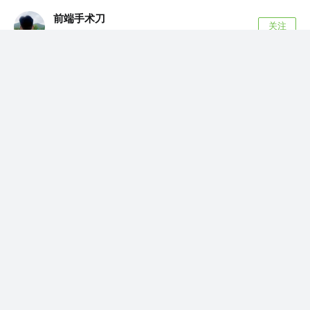
前端手术刀
关注
主任医师 @宁波工业互联网
2年前
·
一个 API,带你打开前端摄像头之门🥳
--- theme: channing-cyan highlight: vs2015
-...
59
24
少说多做
赞了这篇文章
CodeSheep
关注
软件开发 @r2coding.com
2年前
·
作者把他写了3年的软件，给开源了！
最近，GitHub上又一款热度很高的开源项目冲进
了开发者们的视野。 项目开源不到一个月，...