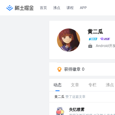
首页
沸点
课程
APP
黄二瓜
Android
获得徽章 0
动态
文章
专栏
沸点
黄二瓜
赞了这篇文章
失忆喷雾