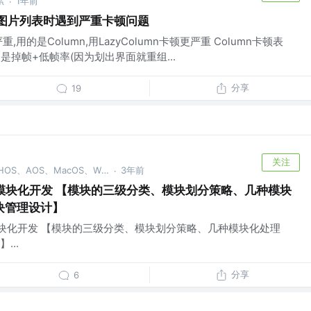
累
1年前
·
发多图片列表时遇到严重卡顿问题
,用的是Column,用LazyColumn卡顿更严重 Column卡顿表
n则是掉帧+低帧率(因为划出界面就重组...
分享
19
关注
移动大前端开发@xOS【iOS、HOS、AOS、MacOS、WinOS】【C、C++、OC、Swift、Dart、JS(vue、node】 @系统学习,深度思考
3年前
·
 iOS模块化开发 【模块的三级分类、模块划分策略、几种模块
块管理设计】
模块化开发 【模块的三级分类、模块划分策略、几种模块化处理
...
分享
6