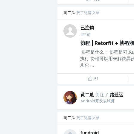
黄二瓜
赞了这篇文章
已注销
4年前
协程 | Retorfit + 协
​ 协程是什么： 协程是
执行 协程可以用来解决异
步化 ...
51
黄二瓜
关注了
路遥远
Android开发攻城狮
黄二瓜
赞了这篇文章
fundroid