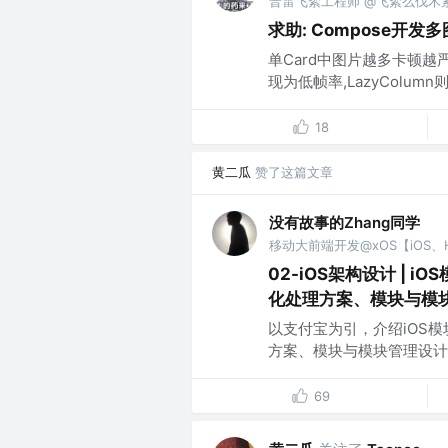
普雷飞絮工程师 @飞絮么伐木
求助: Compose开
单Card中图片越多卡顿越严重
现为低帧率,LazyColum
18
黄二瓜
赞了这篇文章
没有故事的Zhang同学
02-iOS架构设计 |
化处理方案、模块与模
以支付宝为引，介绍iOS
方案、模块与模块管理设计】
69