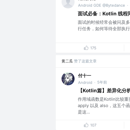
Android GDE @Bytedance
·
面试必备：Kotlin 线程
面试的时候经常会被问及多线程
行任务，如何等待全部执行完成
175
黄二瓜
赞了这篇文章
付十一
5年前
Android
·
【Kotlin篇】差异化分析，
作用域函数是Kotlin比较重
apply 以及 also，
是这...
107