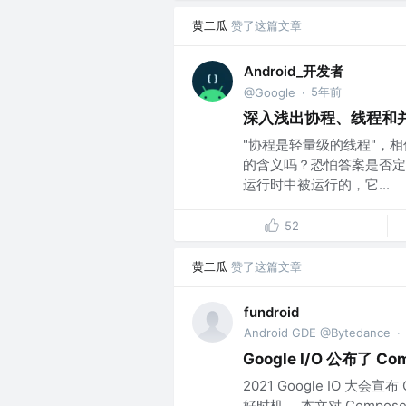
黄二瓜
赞了这篇文章
Android_开发者
5年前
@Google
·
深入浅出协程、线程和
"协程是轻量级的线程"，
的含义吗？恐怕答案是否定的
运行时中被运行的，它...
52
黄二瓜
赞了这篇文章
fundroid
Android GDE @Bytedance
·
Google I/O 公布了 
2021 Google IO 大会
好时机。 本文对 Compo