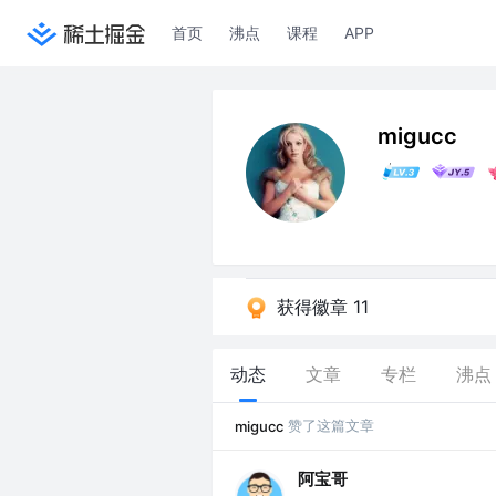
首页
沸点
课程
APP
migucc
获得徽章 11
动态
文章
专栏
沸点
赞了这篇文章
migucc
阿宝哥