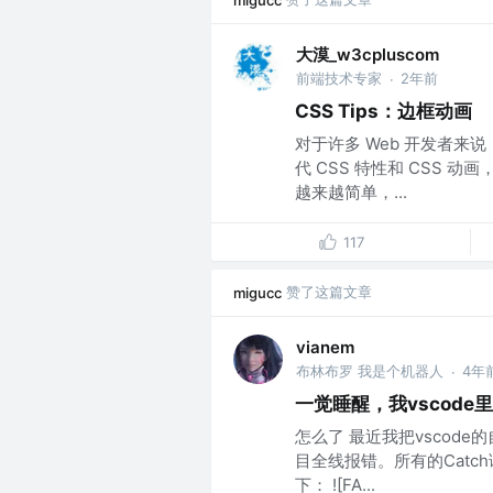
大漠_w3cpluscom
前端技术专家
2年前
·
CSS Tips：边框动画
对于许多 Web 开发者来
代 CSS 特性和 CSS
越来越简单，...
117
赞了这篇文章
migucc
vianem
布林布罗 我是个机器人
4年
·
一觉睡醒，我vscode里
怎么了 最近我把vscode
目全线报错。所有的Cat
下： ![FA...