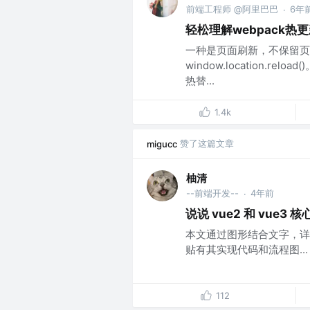
前端工程师 @阿里巴巴
6年
·
轻松理解webpack热
一种是页面刷新，不保留页
window.location.relo
热替...
1.4k
赞了这篇文章
migucc
柚清
--前端开发--
4年前
·
说说 vue2 和 vue3 核
本文通过图形结合文字，详细
贴有其实现代码和流程图...
112