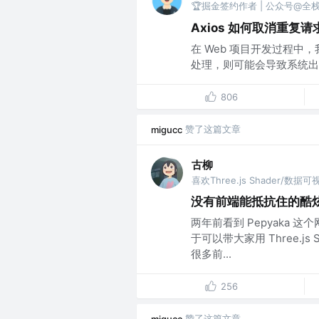
🏆掘金签约作者 | 公众号@全
Axios 如何取消重复请
在 Web 项目开发过程
处理，则可能会导致系统出现
806
赞了这篇文章
migucc
古柳
没有前端能抵抗住的酷炫效果
两年前看到 Pepyaka
于可以带大家用 Three.j
很多前...
256
赞了这篇文章
migucc