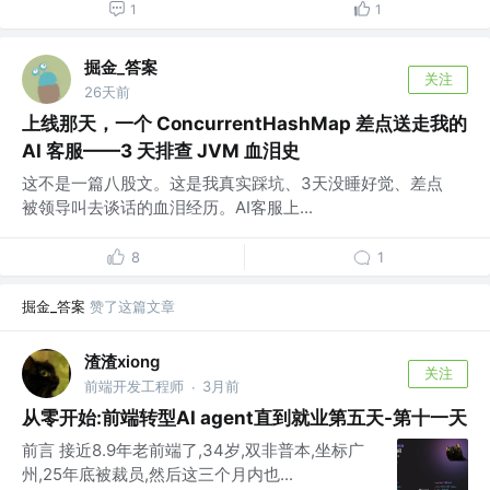
1
1
掘金_答案
关注
26天前
上线那天，一个 ConcurrentHashMap 差点送走我的
AI 客服——3 天排查 JVM 血泪史
这不是一篇八股文。这是我真实踩坑、3天没睡好觉、差点
被领导叫去谈话的血泪经历。AI客服上...
8
1
掘金_答案
赞了这篇文章
渣渣xiong
关注
前端开发工程师
3月前
·
从零开始:前端转型AI agent直到就业第五天-第十一天
前言 接近8.9年老前端了,34岁,双非普本,坐标广
州,25年底被裁员,然后这三个月内也...