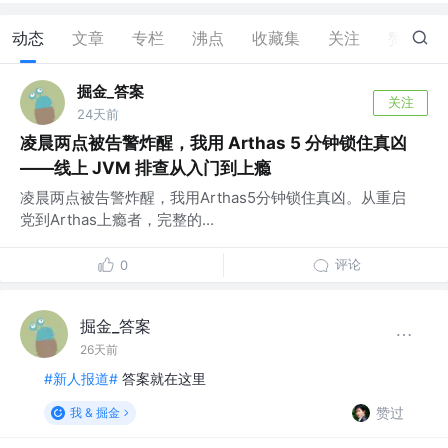
动态
文章
专栏
沸点
收藏集
关注
赞
3
掘金_答案
关注
24天前
凌晨两点被告警炸醒，我用 Arthas 5 分钟锁住真凶
——线上 JVM 排查从入门到上瘾
凌晨两点被告警炸醒，我用Arthas5分钟锁住真凶。从重启
党到Arthas上瘾者，完整的...
评论
0
掘金_答案
26天前
#新人报道#
答案就在这里
赞过
我 & 掘金