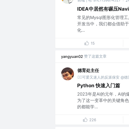
2
·
IDEA中居然有碾压Nav
常见的Mysql图形化管理
开发当中，我们都会借助于
化...
15
赞了这篇文章
yangyuan02
德育处主任
👮‍♂️可爱又迷人的反派保安 @
Python 快速入门篇
2023年是AI的元年，AI
为了这一变革中的关键角色。
的都能学...
226