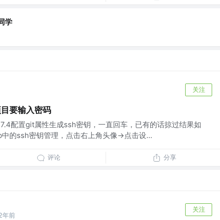
同学
关注
ab项目要输入密码
.7.4配置git属性生成ssh密钥，一直回车，已有的话掠过结果如
ab中的ssh密钥管理，点击右上角头像->点击设...
评论
分享
关注
2年前