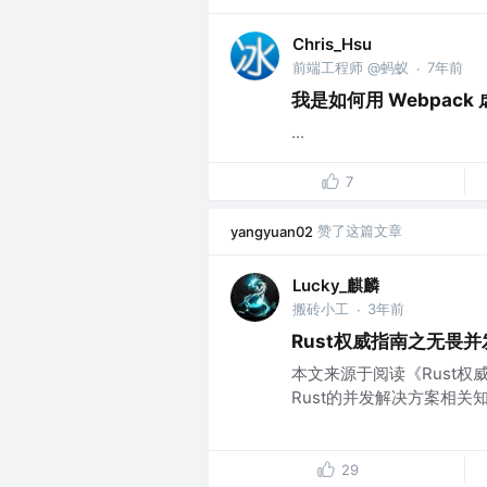
Chris_Hsu
前端工程师 @蚂蚁
7年前
·
我是如何用 Webpack
...
7
赞了这篇文章
yangyuan02
Lucky_麒麟
搬砖小工
3年前
·
Rust权威指南之无畏并
本文来源于阅读《Rust
Rust的并发解决方案相关知识
29