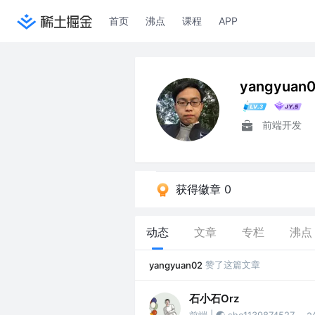
首页
沸点
课程
APP
yangyuan
前端开发
获得徽章 0
动态
文章
专栏
沸点
赞了这篇文章
yangyuan02
石小石Orz
前端 | 🌏 shc1139874527