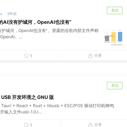
关注
u
3年前
·
的AI没有护城河，OpenAI也没有”
有护城河，OpenAI也没有”。泄露的谷歌内部文件声称
nAI。...
分享
5
关注
st USB 开发环境之 GNU 版
 + React + Rust + libusb + ESC/POS 驱动打印机蜂鸣
文件usb-1.0.l...
分享
5