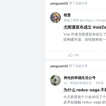
赞了这篇文章
yangyuan02
程普
前端工程师 @v:bigye_chengp
尤雨溪宣布成立 VoidZer
Vue 作者尤雨溪宣布创立了 V
统构建开源、高性能和统一的
116
赞了这篇文章
yangyuan02
神光的幸福生活公号
vx：神光的幸福生活
4年前
·
为什么 redux-saga 不
今天群里有个小伙伴问了个问题 
必开始接触 redux-saga