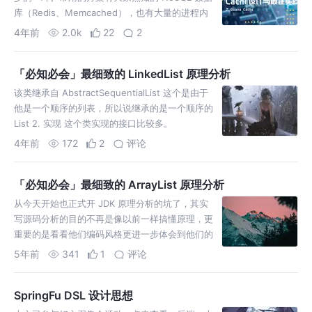
库（Redis、Memcached），也有大量的进程内
缓存比如 EhCache 等...
4年前
2.0k
22
2
「必知必会」最细致的 LinkedList 原理分析
该类继承自 AbstractSequentialList 这个是由于
他是一个顺序的列表，所以说继承的是一个顺序的
List 2. 实现 这个类实现的接口比较多。
4年前
172
2
评论
「必知必会」最细致的 ArrayList 原理分析
从今天开始也正式开 JDK 原理分析的坑了，其实
写源码分析的目的不再是像以前一样搞懂原理，更
重要的是看看他们编码风格更进一步体会到他们的
设计思想。看源码前先自己实现一个再比对也许会
5年前
341
1
评论
有不一样的收获！
SpringFu DSL 设计思想