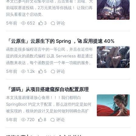
本文已参与好文召集令活动，点击查看：后端、大
前端双赛道投稿，2万元奖池等你挑战！ 让我们再
回头看看这个启动类.
5年前
652
3
评论
「云原生」云原生下的 Spring ，🚀 应用提速 40%
函数是很多编程语言中的一等公民，并且在近些年
提的很火的函数式编程 以及 Serverless 都是通过
函数来表达，每个函数提供一个单一功能的服务。
5年前
1.2k
5
评论
「源码」从项目搭建窥探自动配置原理
本文浅显易懂请放心食用！！！我们都明白
SpringBoot 约定大于配置，那么这些约定是如何
被实现的，模块的设计又是如何做到弱耦合高扩
展。这篇文章通过搭建一个简单的环境一步一步带
5年前
720
8
评论
你揭秘自动配置原理。