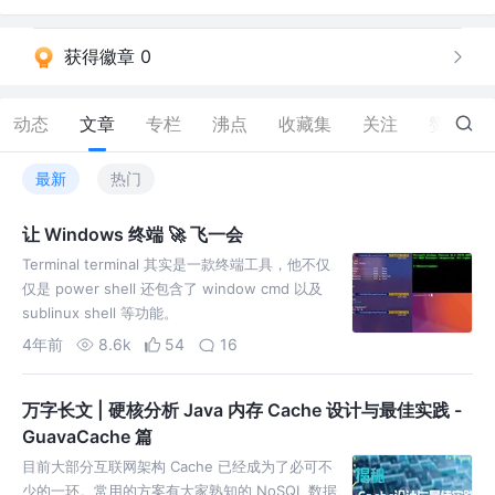
获得徽章 0
动态
文章
专栏
沸点
收藏集
关注
赞
219
最新
热门
让 Windows 终端 🚀 飞一会
Terminal terminal 其实是一款终端工具，他不仅
仅是 power shell 还包含了 window cmd 以及
sublinux shell 等功能。
4年前
8.6k
54
16
万字长文 | 硬核分析 Java 内存 Cache 设计与最佳实践 -
GuavaCache 篇
目前大部分互联网架构 Cache 已经成为了必可不
少的一环。常用的方案有大家熟知的 NoSQL 数据