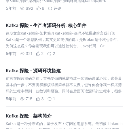
章Kafka探险-架构简介Kafka探险-源码环境搭建Kafka探险-K
5年前
692
6
评论
Kafka 探险 - 生产者源码分析: 核心组件
往期文章Kafka探险-架构简介Kafka探险-源码环境搭建前言我们说
Kafka是一个消息队列，其实更加确切的说：是Broker这个核心部件。
为何这么说？你会发现我们可以通过控制台、Java代码、C+
5年前
321
2
2
Kafka 探险 - 源码环境搭建
前言在阅读源码之前，首先要做的就是搭建一套源码调试环境，这是最
基本的一步，不要觉得麻烦或者简单就不去做，也许你会像我一样搭源
码的过程中得到一些教训和经验。同时在后面阅读源码的过程中，很多
看不懂的地方d
5年前
715
3
1
Kafka 探险 - 架构简介
Kafka 是一种分布式的，基于发布 / 订阅的消息系统。最初被 LinkedIn