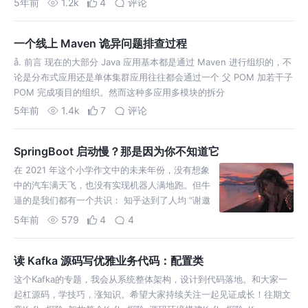
5年前
1.2k
4
评论
一个线上 Maven 诡异问题排查过程
å. 前言 现在的大部分 Java 应用基本都是通过 Maven 进行组织的，不
论是分布式应用还是单体集群应用往往都会通过一个 父 POM 加若干子
POM 完成项目的组织。然而这种多应用多模块的拆分
5年前
1.4k
7
评论
SpringBoot 启动慢？那是因为你不知道它
在 2021 年这个小学作文中的未来年份，没有想象
中的汽车满天飞，也没有实现机器人满地跑。但牛
逼的是我们都有一个共识： 知乎达到了人均 “谢邀
~ 人在美国刚下飞机”的生活水平，虎扑的人均收
5年前
579
4
4
入也在
读 Kafka 源码写优雅业务代码：配置类
这个Kafka的专题，我会从系统整体架构，设计到代码落地。和大家一
起杠源码，学技巧，涨知识。希望大家持续关注一起见证成长！往期文