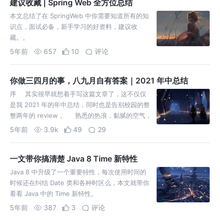
建议收藏 | Spring Web 全方位总结
本文总结了在 SpringWeb 中你需要知道所有的知
识点，面试必备，新手学习的好资料，建议收
藏。。
5年前
657
10
评论
你做三四月的事，八九月自有答案｜2021 年中总结
序 其实很早就想着手写这篇文章了，这不仅仅
是我 2021 年的年中总结，同时也是告别校园的整
整两年的 review 。 熟悉的热浪，黏腻的空气，
叫个不停的知了，被太阳晒得发白的地面，不禁让
5年前
3.9k
49
29
我回
一文带你搞清楚 Java 8 Time 新特性
Java 8 中升级了一个重要特性，每次使用时间的
时候还在纠结 Date 类和各种时区么，本文就带你
看看 Java 中的 Time 新特性。
5年前
387
3
评论