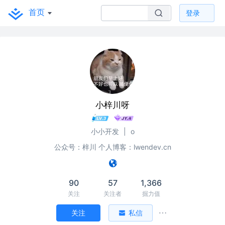
首页
登录
小梓川呀
小小开发
|
o
公众号：梓川 个人博客：lwendev.cn
90
57
1,366
关注
关注者
掘力值
关注
私信