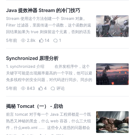
Java 提效神器 Stream 的冷门技巧
Stream 使用这个方法创建一个 Stream 对象。
Filter 过滤器，里面传递一个函数，这个函数的返
回结果如果为 true 则保留这个元素，否则的话丢
弃这个元素。 Foreach 遍历，消费
5年前
2.8k
14
1
Synchronized 原理分析
1. synchronized 介绍 在并发程序中，这个
关键字可能是出现频率最高的一个字段，他可以避
免多线程中的安全问题，对代码进行同步。同步的
方式其实就是隐式的加锁，加锁过程是有 jvm 帮我
5年前
843
4
评论
揭秘 Tomcat（一） - 启动
前言 tomcat 对于每一个 Java 工程师都是一个既
熟悉又神秘的黑盒，什么 web 容器，什么三大组
件，什么web.xml ..... 这些令人迷惑的问题都会
在 《揭秘 Tomcat》系列文章